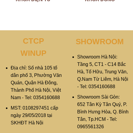
CTCP
SHOWROOM
WINUP
Showroom Hà Nội:
Tầng 5, CT1 - C14 Bắc
Địa chỉ: Số nhà 105 tổ
Hà, Tố Hữu, Trung Văn,
dân phố 3, Phường Văn
Q.Nam Từ Liêm, Hà Nội
Quán, Quận Hà Đông,
- Tel: 0354160688
Thành Phố Hà Nội, Việt
Showroom Sài Gòn:
Nam - Tel: 0354160688
652 Tân Kỳ Tân Quý, P.
MST: 0108297451 cấp
Bình Hưng Hòa, Q. Bình
ngày 29/05/2018 tại
Tân, Tp.HCM - Tel:
SKHĐT Hà Nội
0965561326