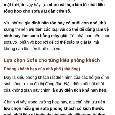
mặt trời,
do vậy hãy lựa
chọn vải bọc làm từ chất liệu
tổng hợp cho sofa đặt gần cửa sổ
.
Với những
gia đình bận rộn hay có nuôi con nhỏ, thú
cưng
thì nên
ưu tiên các loại vải có thể dễ dàng làm vệ
sinh hay làm sạch bằng máy giặt
. Tốt nhất bạn nên chọn
sofa với phần vỏ bọc rời để có thể tháo ra giặt lại mà
không cần tốn tiền thuê dịch vụ.
Lựa chọn Sofa cho từng kiểu phòng khách
Phòng khách hẹp của nhà phố (nhà ống)
Đây là kiểu phòng khách rất điển hình của các hộ gia đình
sinh sống ở khu đô thị đông đúc. Đặc điểm nổi bật nhất
của không gian này chính là
quỹ diện tích khá hạn hẹp.
Chính vì vậy, trong trường hợp này, gia chủ nên
ưu tiên
lựa chọn mẫu ghế sofa phòng khách có kích thước
nhỏ, chất liệu nỉ hoặc da với các chi tiết trang trí đơn