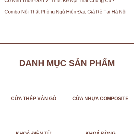
Có Nên Thuê Đơn Vị Thiết Kế Nội Thất Chung Cư?
Combo Nội Thất Phòng Ngủ Hiện Đại, Giá Rẻ Tại Hà Nội
DANH MỤC SẢN PHẨM
CỬA THÉP VÂN GỖ
CỬA NHỰA COMPOSITE
KHOÁ ĐIỆN TỬ
KHOÁ ĐỒNG