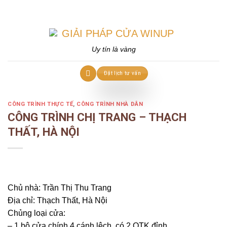
Skip
to
content
Uy tín là vàng
Đặt lịch tư vấn
CÔNG TRÌNH THỰC TẾ
,
CÔNG TRÌNH NHÀ DÂN
CÔNG TRÌNH CHỊ TRANG – THẠCH
THẤT, HÀ NỘI
Chủ nhà: Trần Thị Thu Trang
Địa chỉ: Thạch Thất, Hà Nội
Chủng loại cửa:
– 1 bộ cửa chính 4 cánh lệch, có 2 OTK đỉnh