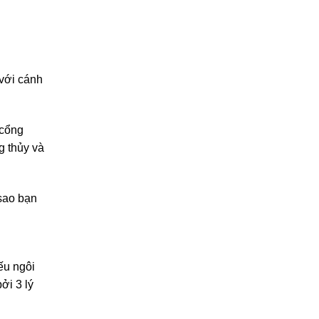
 với cánh
 cổng
g thủy và
 sao bạn
ếu ngôi
ởi 3 lý