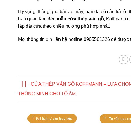
Hy vọng, thông qua bài viết này, bạn đã có câu trả lời
bạn quan tâm đến
mẫu cửa thép vân gỗ
, Koffmann ch
lắp đặt cửa theo chiều hướng phú hợp nhất.
Mọi thông tin xin liên hệ hotline 0965561326 để được 
CỬA THÉP VÂN GỖ KOFFMANN – LỰA CHỌ
THÔNG MINH CHO TỔ ẤM
Đặt lịch tư vấn trực tiếp
Tư vấn qua em