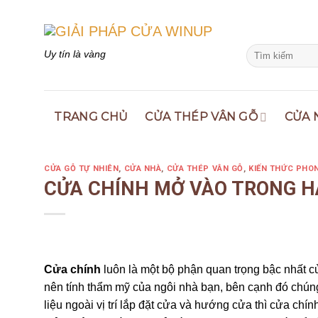
Skip
to
content
Search
Uy tín là vàng
for:
TRANG CHỦ
CỬA THÉP VÂN GỖ
CỬA 
CỬA GỖ TỰ NHIÊN
,
CỬA NHÀ
,
CỬA THÉP VÂN GỖ
,
KIẾN THỨC PHO
CỬA CHÍNH MỞ VÀO TRONG H
Cửa chính
luôn là một bộ phận quan trọng bậc nhất củ
nên tính thẩm mỹ của ngôi nhà bạn, bên cạnh đó chún
liệu ngoài vị trí lắp đặt cửa và hướng cửa thì cửa ch