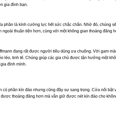
ền gia đình bạn.
 đa phần là kính cường lực hết sức chắc chắn. Nhờ đó, chúng s
n ngoài thuận tiện hơn, cùng với một không gian thoáng đãng h
ffmann đang rất được người tiêu dùng ưa chuộng. Với gam mà
éo léo, tinh tế. Chúng giúp các gia chủ được tận hưởng một kh
 gia đình mình.
 có phần kín đáo nhưng cũng đầy sự sang trọng. Cửa nổi bật vớ
n được thoáng đãng hơn mà vẫn giữ được nét kín đáo cho khôn