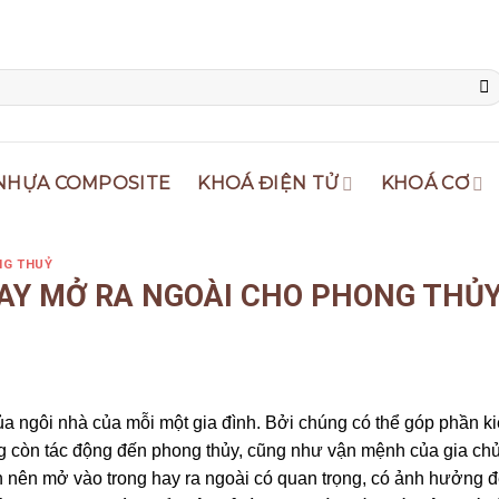
NHỰA COMPOSITE
KHOÁ ĐIỆN TỬ
KHOÁ CƠ
NG THUỶ
AY MỞ RA NGOÀI CHO PHONG THỦ
a ngôi nhà của mỗi một gia đình. Bởi chúng có thể góp phần kiế
g còn tác động đến phong thủy, cũng như vận mệnh của gia ch
ính nên mở vào trong hay ra ngoài có quan trọng, có ảnh hưởng