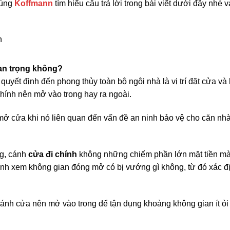
cùng
Koffmann
tìm hiểu câu trả lời trong bài viết dưới đây nhé 
uan trọng không?
t quyết định đến phong thủy toàn bộ ngôi nhà là vị trí đặt cửa v
chính nên mở vào trong hay ra ngoài.
mở cửa khi nó liên quan đến vấn đề an ninh bảo vệ cho căn nh
g, cánh
cửa đi chính
không những chiếm phần lớn mặt tiền mà
nh xem không gian đóng mở có bị vướng gì không, từ đó xác đ
cánh cửa nên mở vào trong để tận dụng khoảng không gian ít ỏi