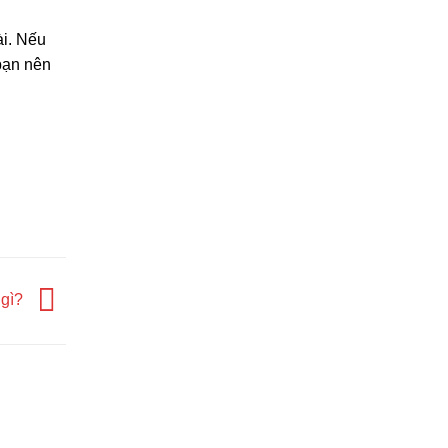
ài. Nếu
 bạn nên
 gì?