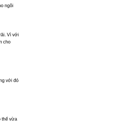
ho ngôi
i. Vì với
ấn cho
ng với đó
ó thể vừa