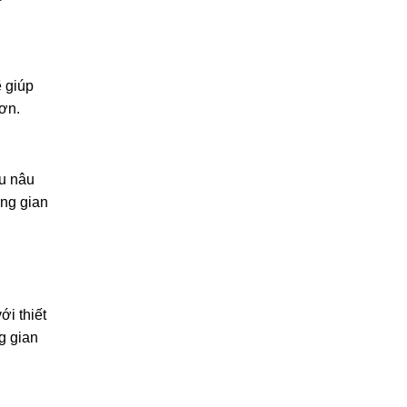
ẽ giúp
ơn.
u nâu
ông gian
i thiết
g gian