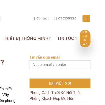
Contact
0965561326
Đặt
lịch
THIẾT BỊ THÔNG MINH
TIN TỨC
tư
vấn
Tư vấn qua email
Y?
BÀI VIẾT MỚI
n thiết
Phong Cách Thiết Kế Nội Thất
ủ. Vậy
Phòng Khách Đẹp Mê Hồn
 đến phong