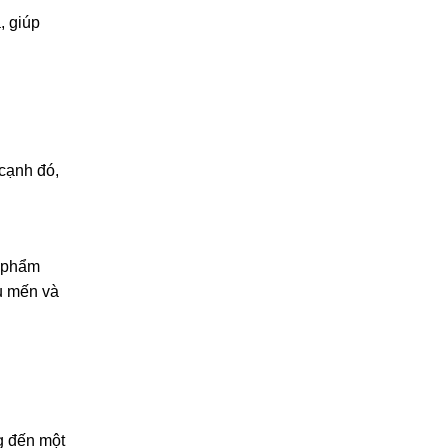
, giúp
cạnh đó,
n phẩm
u mến và
g đến một