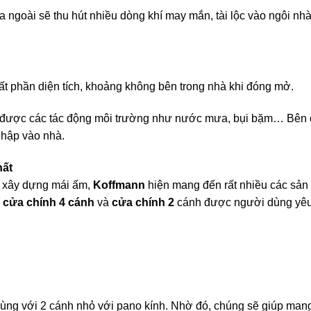
 ngoài sẽ thu hút nhiều dòng khí may mắn, tài lộc vào ngôi nhà
ất phần diện tích, khoảng không bên trong nhà khi đóng mở.
nh được các tác động môi trường như nước mưa, bụi bặm… Bên 
nhập vào nhà.
hất
c xây dựng mái ấm,
Koffmann
hiện mang đến rất nhiều các sả
m
cửa chính 4 cánh
và
cửa chính 2
cánh được người dùng yê
 cùng với 2 cánh nhỏ với pano kính. Nhờ đó, chúng sẽ giúp man