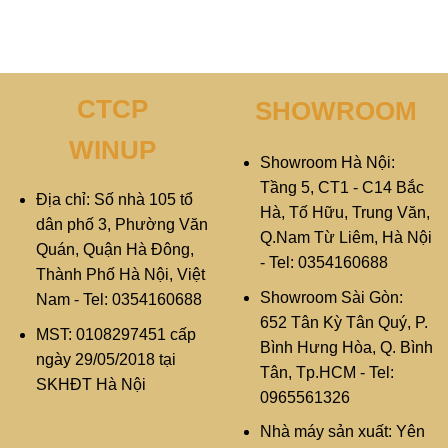
CTCP
SHOWROOM
WINUP
Showroom Hà Nội:
Tầng 5, CT1 - C14 Bắc
Địa chỉ: Số nhà 105 tổ
Hà, Tố Hữu, Trung Văn,
dân phố 3, Phường Văn
Q.Nam Từ Liêm, Hà Nội
Quán, Quận Hà Đông,
- Tel: 0354160688
Thành Phố Hà Nội, Việt
Showroom Sài Gòn:
Nam - Tel: 0354160688
652 Tân Kỳ Tân Quý, P.
MST: 0108297451 cấp
Bình Hưng Hòa, Q. Bình
ngày 29/05/2018 tại
Tân, Tp.HCM - Tel:
SKHĐT Hà Nội
0965561326
Nhà máy sản xuất: Yên