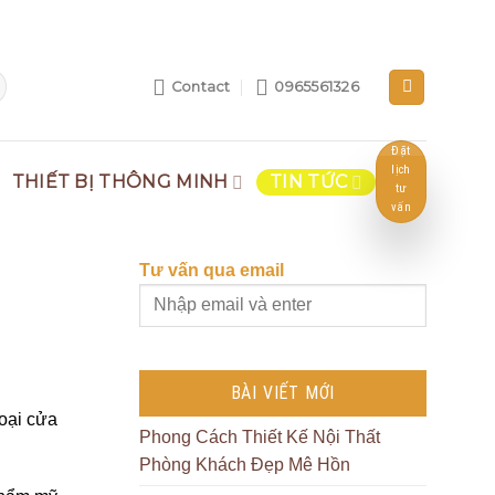
Contact
0965561326
Đặt
lịch
THIẾT BỊ THÔNG MINH
TIN TỨC
tư
vấn
Tư vấn qua email
BÀI VIẾT MỚI
loại cửa
Phong Cách Thiết Kế Nội Thất
Phòng Khách Đẹp Mê Hồn