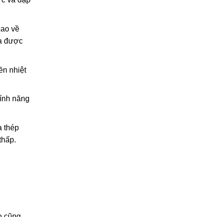
cao về
ửa được
ền nhiệt
tính năng
a thép
thấp.
o cũng