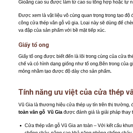
Gioăng cao su được làm từ cao su tổng hợp hoặc tự nh
Được xem là vật liệu vô cùng quan trọng trong tạo độ 
công cửa thép vân gỗ vũ gia. Loại này sẽ dùng để chè
va đập của sản phẩm với bề mặt tiếp xúc.
Giấy
tổ ong
Giấy tổ ong được biết đến là lõi trong cùng của cửa thé
chế và có hình dạng giống như tổ ong.Bên trong của giấ
mỏng nhằm tạo được độ dày cho sản phẩm
.
Tính
năng ưu việt của cửa thép v
Vũ Gia là thương hiệu cửa thép uy tín trên thị trường
toàn vân gỗ Vũ Gia
được đánh giá là giải pháp thay t
Cửa thép vân gỗ Vũ Gia an toàn – Với kết cấu khun
chống cháy, nâng cao khả năng phòng chống cháy 