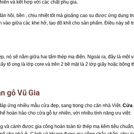
iên và kết hợp với các chất phụ gia.
đàn hồi, bền , chịu nhiệt tốt mà gioăng cao su được ứng dụng tr
n vào giữa các khe hở, tạo độ khít cho sản phẩm. Điều này sẽ t
p, nó sẽ nằm giữa hai tấm thép mạ điện. Ngoài ra, đây là một vật
y tổ ong là lớp core và trên 2 bề mặt là 2 lớp giấy hoặc bông t
ân gỗ Vũ Gia
, đáp ứng nhiều mẫu cửa đẹp, sang trọng cho căn nhà Việt.
Cửa 
hế hoàn hảo cho cửa gỗ tự nhiên, với nhiều tính năng ưu việt:
g và cánh được gia công hoàn toàn từ thép mạ kẽm tiêu chuẩn, 
nổ cho nhà ở. Cánh và khung được gia công chắc chắn, chịu l