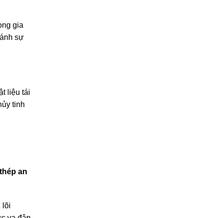
ong gia
ránh sự
 liệu tái
hủy tinh
thép an
lõi
ực va đập