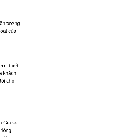
tiền tương
hoạt của
ược thiết
ủa khách
đối cho
ũ Gia sẽ
riêng