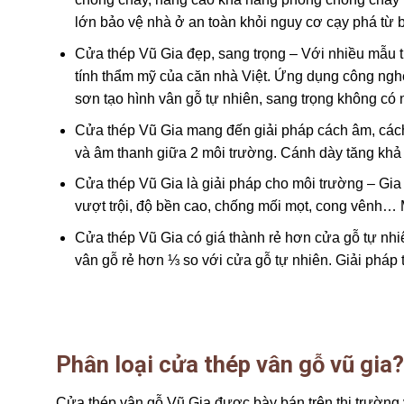
lớn bảo vệ nhà ở an toàn khỏi nguy cơ cạy phá từ 
Cửa thép Vũ Gia đẹp, sang trọng – Với nhiều mẫu t
tính thẩm mỹ của căn nhà Việt. Ứng dụng công ngh
sơn tạo hình vân gỗ tự nhiên, sang trọng không có n
Cửa thép Vũ Gia mang đến giải pháp cách âm, cách n
và âm thanh giữa 2 môi trường. Cánh dày tăng khả 
Cửa thép Vũ Gia là giải pháp cho môi trường – Gia 
vượt trội, độ bền cao, chống mối mọt, cong vênh… 
Cửa thép Vũ Gia có giá thành rẻ hơn cửa gỗ tự nhi
vân gỗ rẻ hơn ⅓ so với cửa gỗ tự nhiên. Giải pháp t
Phân
loại cửa thép vân gỗ vũ gia?
Cửa thép vân gỗ Vũ Gia được bày bán trên thị trường