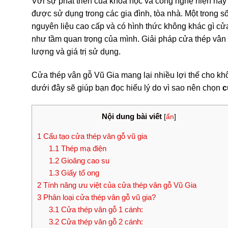
Với sự phát triển của khoa học và công nghệ hiện na
được sử dụng trong các gia đình, tòa nhà. Một trong số
nguyên liệu cao cấp và có hình thức không khác gì cử
như tầm quan trọng của mình. Giải pháp cửa thép vân 
lượng và giá trị sử dụng.
Cửa thép vân gỗ Vũ Gia mang lại nhiều lợi thế cho kh
dưới đây sẽ giúp bạn đọc hiểu lý do vì sao nên chọn
c
Nội dung bài viết
[
ẩn
]
1
Cấu tạo cửa thép vân gỗ vũ gia
1.1
Thép mạ điện
1.2
Gioăng cao su
1.3
Giấy tổ ong
2
Tính năng ưu việt của cửa thép vân gỗ Vũ Gia
3
Phân loại cửa thép vân gỗ vũ gia?
3.1
Cửa thép vân gỗ 1 cánh:
3.2
Cửa thép vân gỗ 2 cánh: