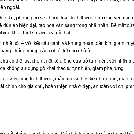
bên ngoài.
hiết kế, phong phú về chủng loại, kích thước đáp ứng yêu cầu 
ệ đùn ép hiện đại, tạo hoa văn sang trọng nhã nhặn. Bề mặt c
hiều khác biệt so với cửa gỗ thật.
hiệt tốt – Với kết cấu cánh và khung hoàn toàn kín, giảm truy
năng chống nóng, cách nhiệt tốt cho nhà ở.
chủ có thể lựa chọn thiết kế giống cửa gỗ tự nhiên, với những 
Mà không sử dụng gỗ khai thác từ tự nhiên, giảm phá rừng.
ên – Với cùng kích thước, mẫu mã và thiết kế như nhau, giá cử
ài chính cho gia chủ, hoàn thiện nhà ở đẹp, an toàn với chi phí 
 với rất nhiều loại khác nhau. Để khách hàng dễ dàng tham khả