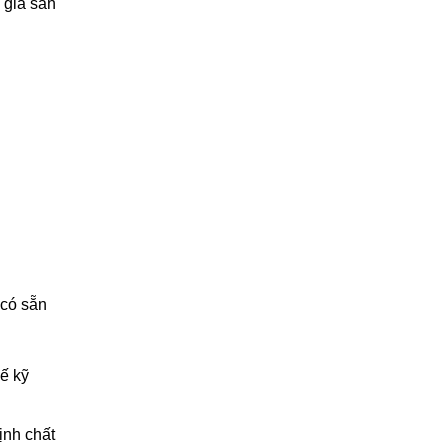
 giá sản
 có sẵn
kế kỹ
ịnh chất