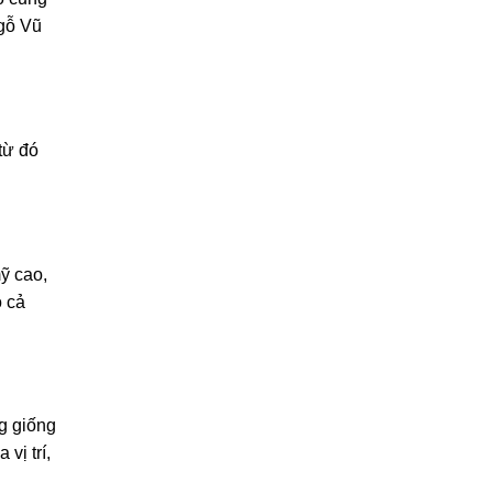
gỗ Vũ
từ đó
ỹ cao,
 cả
g giống
vị trí,