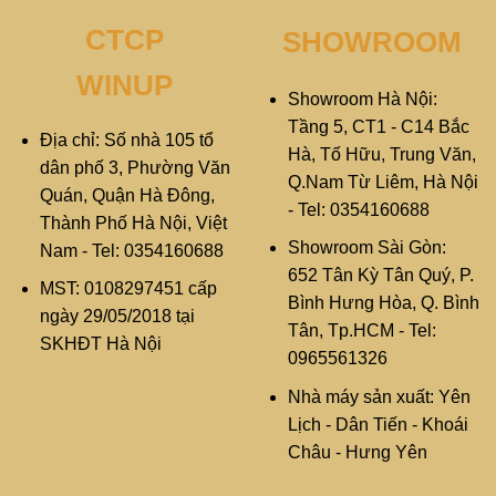
CTCP
SHOWROOM
WINUP
Showroom Hà Nội:
Tầng 5, CT1 - C14 Bắc
Địa chỉ: Số nhà 105 tổ
Hà, Tố Hữu, Trung Văn,
dân phố 3, Phường Văn
Q.Nam Từ Liêm, Hà Nội
Quán, Quận Hà Đông,
- Tel: 0354160688
Thành Phố Hà Nội, Việt
Showroom Sài Gòn:
Nam - Tel: 0354160688
652 Tân Kỳ Tân Quý, P.
MST: 0108297451 cấp
Bình Hưng Hòa, Q. Bình
ngày 29/05/2018 tại
Tân, Tp.HCM - Tel:
SKHĐT Hà Nội
0965561326
Nhà máy sản xuất: Yên
Lịch - Dân Tiến - Khoái
Châu - Hưng Yên