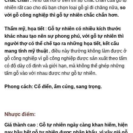
Chắc chắn :
Như đã nói ở trên thì sự chắc chắn của gỗ tự
nhiên rất cao cho dù bạn chọn loại gỗ gì đi chăng nữa,
so
với gỗ công nghiệp thì gỗ tự nhiên chắc chắn hơn.
Thẩm mỹ, họa tiết
:
Gỗ tự nhiên có nhiều kích thước
khác nhau tạo nên sự phong phú, với gỗ tự nhiên thì
người thợ có thể chế tạo ra những họa tiết, kết cấu
mang tính mỹ thuật
, điều này thường không làm được ở
gỗ công nghiệp vì gỗ công nghiệp được sản xuât theo tấm
có độ dày cố định và giới hạn, mà không thể ghép những
tấm gỗ vào với nhau được như gỗ tự nhiên.
Phong cách
:
Cổ điển, ấm cúng, sang trọng.
Nhược điểm:
Giá thành cao
:
Gỗ tự nhiên ngày càng khan hiếm, hiện
nay hầu hết gỗ tự nhiên được nhập khẩu, vì vậy giá gỗ