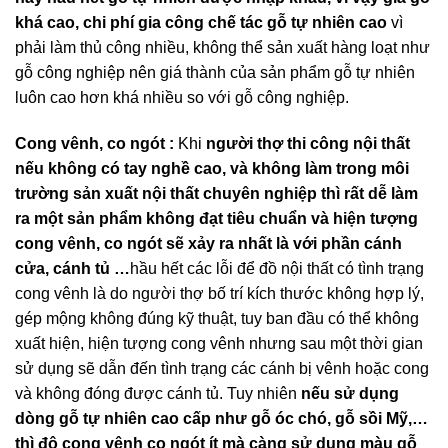
khá cao, chi phí gia công chế tác gỗ tự nhiên cao
vì
phải làm thủ công nhiều, không thể sản xuất hàng loạt như
gỗ công nghiệp nên giá thành của sản phẩm gỗ tự nhiên
luôn cao hơn khá nhiều so với gỗ công nghiệp.
Cong vênh, co ngót :
Khi
người thợ thi công nội thất
nếu không có tay nghề cao, và không làm trong môi
trường sản xuất nội thất chuyên nghiệp thì rất dễ làm
ra một sản phẩm không đạt tiêu chuẩn và hiện tượng
cong vênh, co ngót sẽ xảy ra nhất là với phần cánh
cửa, cánh tủ …
hầu hết các lỗi để đồ nội thất có tình trạng
cong vênh là do người thợ bố trí kích thước không hợp lý,
gép mộng không đúng kỹ thuật, tuy ban đầu có thể không
xuất hiện, hiện tượng cong vênh nhưng sau một thời gian
sử dụng sẽ dẫn đến tình trạng các cánh bị vênh hoặc cong
và không đóng được cánh tủ. Tuy nhiên
nếu sử dụng
dòng gỗ tự nhiên cao cấp như gỗ óc chó, gỗ sồi Mỹ,…
thì độ cong vênh co ngót ít mà càng sử dụng màu gỗ