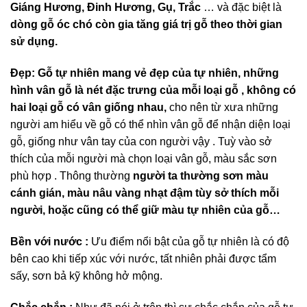
Giáng Hương, Đinh Hương, Gụ, Trắc
… và đặc biệt là
dòng gỗ óc chó còn gia tăng giá trị gỗ theo thời gian
sử dụng.
Đẹp:
Gỗ tự nhiên mang vẻ đẹp của tự nhiên, những
hình vân gỗ là nét đặc trưng của mỗi loại gỗ , không có
hai loại gỗ có vân giống nhau,
cho nên từ xưa những
người am hiểu về gỗ có thể nhìn vân gỗ để nhận diện loại
gỗ, giống như vân tay của con người vậy . Tuỳ vào sở
thích của mỗi người mà chọn loại vân gỗ, màu sắc sơn
phù hợp . Thông thường
người ta thường sơn màu
cánh gián, màu nâu vàng nhạt đậm tùy sở thích mỗi
người, hoặc cũng có thể giữ màu tự nhiên của gỗ…
Bền với nước :
Ưu điểm nổi bật của gỗ tự nhiên là có độ
bên cao khi tiếp xúc với nước, tất nhiên phải được tẩm
sấy, sơn bả kỹ không hở mộng.