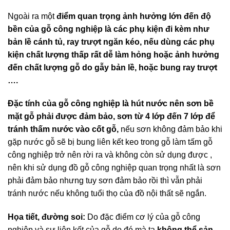
Ngoài ra một
điểm quan trọng ảnh hưởng lớn đến độ
bền của gỗ công nghiệp là các phụ kiện đi kèm như
bản lề cánh tủ, ray trượt ngăn kéo, nếu dùng các phụ
kiện chất lượng thấp rất dễ làm hỏng hoặc ảnh hưởng
đến chất lượng gỗ do gẫy bản lề, hoặc bung ray trượt
….
Đặc tính của gỗ công nghiệp là hút nước nên sơn bề
mặt gỗ phải được đảm bảo, sơn từ 4 lớp đến 7 lớp để
tránh thấm nước vào cốt gỗ,
nếu sơn không đảm bảo khi
gặp nước gỗ sẽ bị bung liên kết keo trong gỗ làm tấm gỗ
công nghiệp trở nên rời ra và không còn sử dụng được ,
nên khi sử dụng đồ gỗ công nghiệp quan trọng nhất là sơn
phải đảm bảo nhưng tuy sơn đảm bảo rồi thì vẫn phải
tránh nước nếu không tuổi thọ của đồ nội thất sẽ ngắn.
Họa tiết, đường soi:
Do đặc điểm cơ lý của gỗ công
nghiệp và sự liên kết của gỗ do đó mà ta
không thể sản