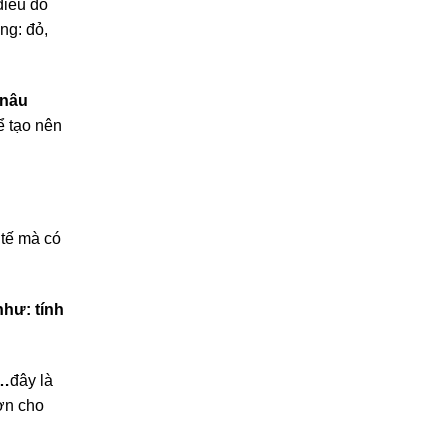
iều đó
ng: đỏ,
 nâu
̉ tạo nên
tế mà có
như: tính
g…
đây là
hơn cho