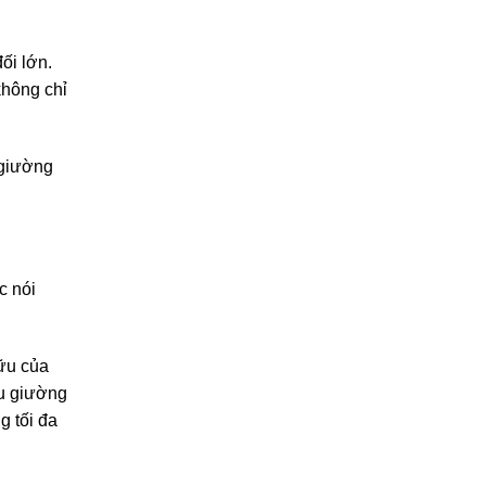
ối lớn.
không chỉ
 giường
c nói
ữu của
ầu giường
g tối đa