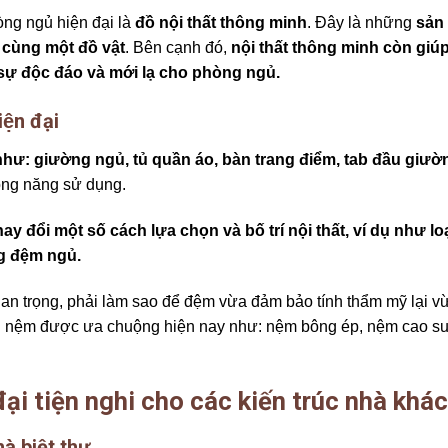
ng ngủ hiện đại là
đồ nội thất thông minh
. Đây là những
sản
cùng một đồ vật
. Bên cạnh đó,
nội thất thông minh còn giúp
 độc đáo và mới lạ cho phòng ngủ.
ện đại
t như: giường ngủ
, tủ quần áo, bàn trang điểm, tab đầu giư
công năng sử dụng.
y đổi một số cách lựa chọn và bố trí nội thất, ví dụ như loa
ng đệm ngủ.
uan trọng, phải làm sao để đệm vừa đảm bảo tính thẩm mỹ lại 
́ loại nệm được ưa chuộng hiện nay như: nệm bông ép, nệm cao s
đại tiện nghi cho các kiến trúc nhà khá
hà biệt thự