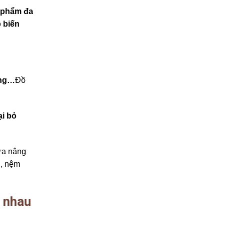
 phẩm đa
 biến
ờng…
Đồ
̣i bỏ
vừa nâng
u, nệm
c nhau