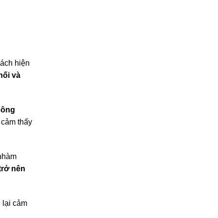
́ch hiện
ối và
 công
 cảm thấy
 nhàm
trở nên
lại cảm