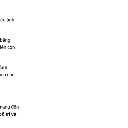
ếu ánh
 bằng
hiên còn
 ánh
theo các
, mang đến
́ trí và