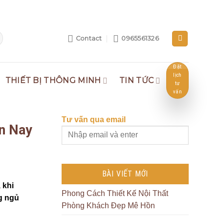
Contact
0965561326
Đặt
lịch
THIẾT BỊ THÔNG MINH
TIN TỨC
tư
vấn
Tư vấn qua email
n Nay
BÀI VIẾT MỚI
 khi
Phong Cách Thiết Kế Nội Thất
g ngủ
Phòng Khách Đẹp Mê Hồn