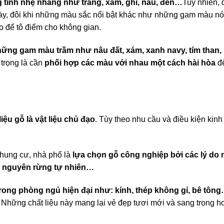
tính nhẹ nhàng như trắng, xám, ghi, nâu, đen…
Tuy nhiên, đ
này, đôi khi những màu sắc nổi bật khác như những gam màu nó
́o để tô điểm cho không gian.
những gam màu trầm như nâu đất, xám, xanh navy, tím than,
trọng là cần
phối hợp các màu với nhau một cách hài hòa
đê
ệu gỗ là vật liệu chủ đạo
. Tùy theo nhu cầu và điều kiện kinh 
chung cư, nhà phố là
lựa chọn gỗ công nghiệp bởi các lý do 
tài nguyên rừng tự nhiên…
trong phòng ngủ hiện đại như: kính, thép không gỉ, bê tôn
 Những chất liệu này mang lại vẻ đẹp tươi mới và sang trọng 