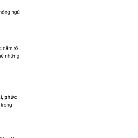
phòng ngủ
 nắm rõ
thể những
kì, phức
t trong