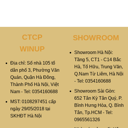
CTCP
SHOWROOM
WINUP
Showroom Hà Nội:
Tầng 5, CT1 - C14 Bắc
Địa chỉ: Số nhà 105 tổ
Hà, Tố Hữu, Trung Văn,
dân phố 3, Phường Văn
Q.Nam Từ Liêm, Hà Nội
Quán, Quận Hà Đông,
- Tel: 0354160688
Thành Phố Hà Nội, Việt
Showroom Sài Gòn:
Nam - Tel: 0354160688
652 Tân Kỳ Tân Quý, P.
MST: 0108297451 cấp
Bình Hưng Hòa, Q. Bình
ngày 29/05/2018 tại
Tân, Tp.HCM - Tel:
SKHĐT Hà Nội
0965561326