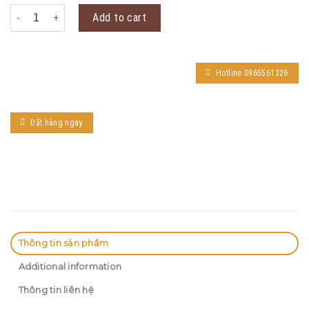
Công Tắc Cửa Cuốn Thông Minh Wifi Tuya Smart Life điều khiển 
Add to cart
Hotline 0965561326
Đặt hàng ngay
Thông tin sản phẩm
Additional information
Thông tin liên hệ