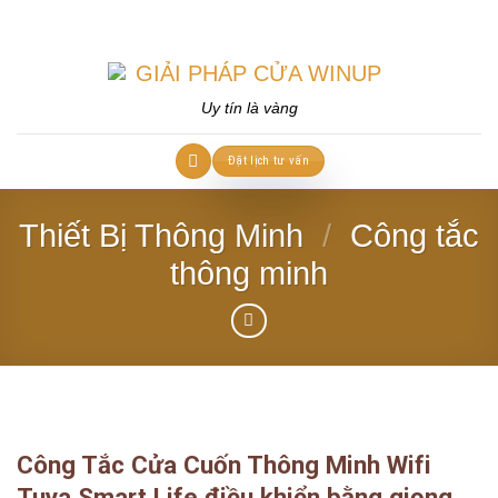
Skip
to
content
Uy tín là vàng
Đặt lịch tư vấn
Thiết Bị Thông Minh
/
Công tắc
thông minh
Công Tắc Cửa Cuốn Thông Minh Wifi
Tuya Smart Life điều khiển bằng giọng