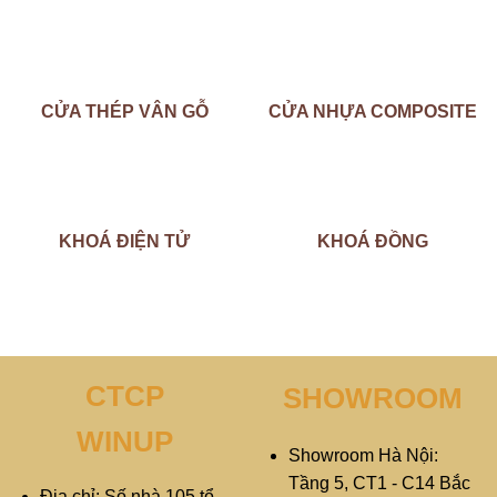
CỬA THÉP VÂN GỖ
CỬA NHỰA COMPOSITE
KHOÁ ĐIỆN TỬ
KHOÁ ĐỒNG
CTCP
SHOWROOM
WINUP
Showroom Hà Nội:
Tầng 5, CT1 - C14 Bắc
Địa chỉ: Số nhà 105 tổ