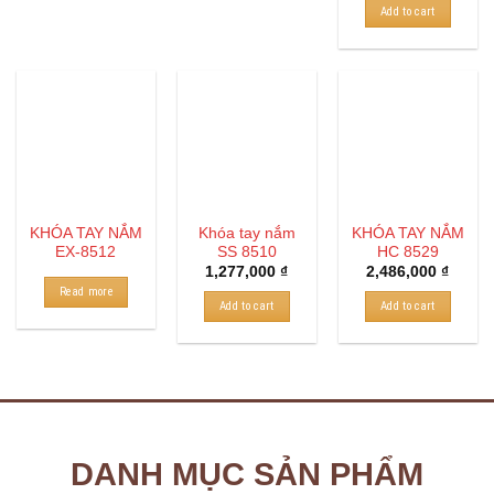
Add to cart
KHÓA TAY NẮM
Khóa tay nắm
KHÓA TAY NẮM
EX-8512
SS 8510
HC 8529
1,277,000
₫
2,486,000
₫
Read more
Add to cart
Add to cart
DANH MỤC SẢN PHẨM