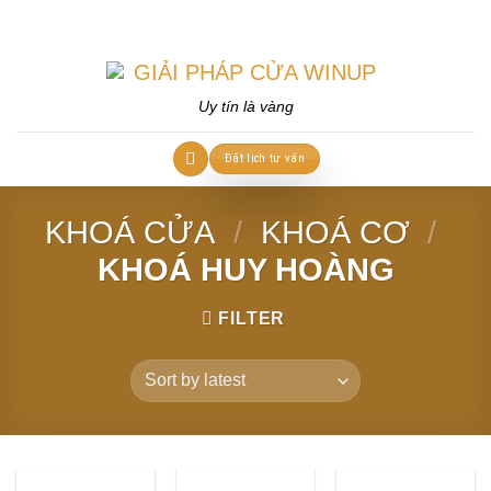
Skip
to
content
Uy tín là vàng
Đặt lịch tư vấn
KHOÁ CỬA
/
KHOÁ CƠ
/
KHOÁ HUY HOÀNG
FILTER