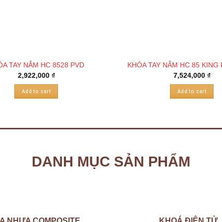
ÓA TAY NẮM HC 8528 PVD
KHÓA TAY NẮM HC 85 KING
2,922,000
₫
7,524,000
₫
Add to cart
Add to cart
DANH MỤC SẢN PHẨM
A NHỰA COMPOSITE
KHOÁ ĐIỆN TỬ