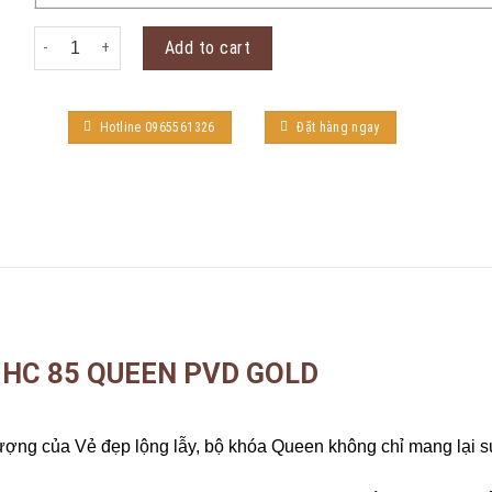
KHÓA TAY NẮM HC 85 QUEEN PVD GOLD quantity
Add to cart
Hotline 0965561326
Đặt hàng ngay
 HC 85 QUEEN PVD GOLD
ợng của Vẻ đẹp lộng lẫy, bộ khóa Queen không chỉ mang lại sự 