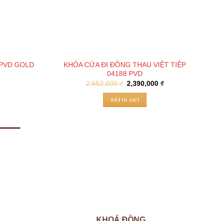
KHÓA CỬA ĐI ĐỒNG THAU VIỆT TIỆP
 PVD GOLD
04188 PVD
2,652,000
₫
2,390,000
₫
Add to cart
KHOÁ ĐỒNG