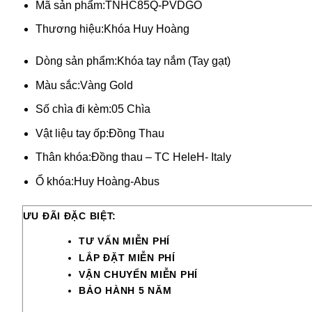
Mã sản phẩm:
TNHC85Q-PVDGO
Thương hiệu:
Khóa Huy Hoàng
Dòng sản phẩm:
Khóa tay nắm (Tay gạt)
Màu sắc:
Vàng Gold
Số chìa đi kèm:
05 Chìa
Vật liệu tay ốp:
Đồng Thau
Thân khóa:
Đồng thau – TC HeleH- Italy
Ổ khóa:
Huy Hoàng-Abus
ƯU ĐÃI ĐẶC BIỆT:
TƯ VẤN MIỄN PHÍ
LẮP ĐẶT MIỄN PHÍ
VẬN CHUYỂN MIỄN PHÍ
BẢO HÀNH 5 NĂM