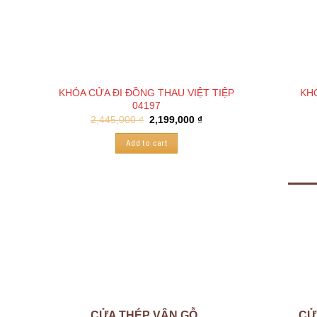
KHÓA CỬA ĐI ĐỒNG THAU VIỆT TIỆP
KH
04197
2,445,000
₫
2,199,000
₫
Add to cart
CỬA THÉP VÂN GỖ
CỬ