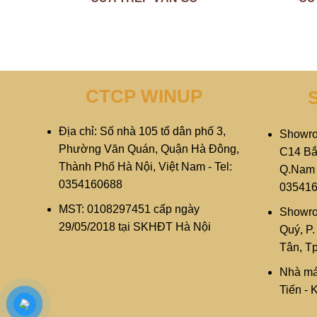
CTCP WINUP
Địa chỉ: Số nhà 105 tổ dân phố 3,
Showro
Phường Văn Quán, Quận Hà Đông,
C14 Bắ
Thành Phố Hà Nội, Việt Nam - Tel:
Q.Nam T
0354160688
03541
MST: 0108297451 cấp ngày
Showro
29/05/2018 tại SKHĐT Hà Nội
Quý, P
Tân, T
Nhà má
Tiến -