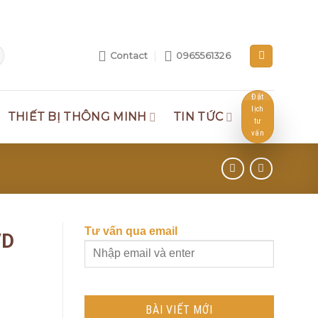
Contact
0965561326
Đặt
lịch
THIẾT BỊ THÔNG MINH
TIN TỨC
tư
vấn
Tư vấn qua email
VD
BÀI VIẾT MỚI