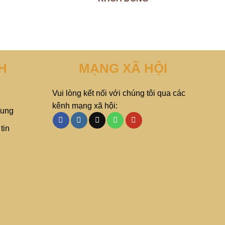
H
MẠNG XÃ HỘI
Vui lòng kết nối với chúng tôi qua các
kênh mạng xã hội:
hung
tin