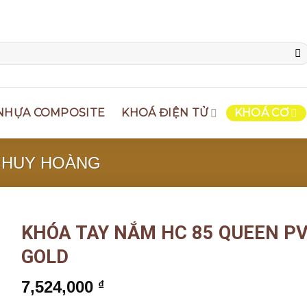
NHỰA COMPOSITE
KHOÁ ĐIỆN TỬ
KHOÁ CƠ
 HUY HOÀNG
KHÓA TAY NẮM HC 85 QUEEN P
GOLD
7,524,000
₫