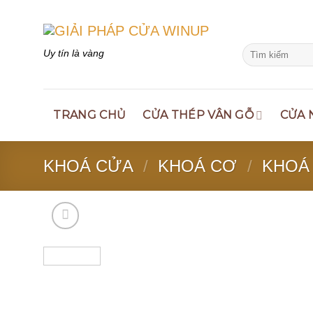
Skip
to
content
Search
Uy tín là vàng
for:
TRANG CHỦ
CỬA THÉP VÂN GỖ
CỬA 
KHOÁ CỬA
/
KHOÁ CƠ
/
KHOÁ