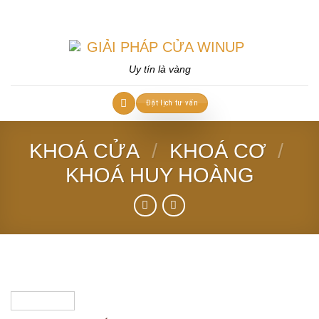
Skip
to
content
Uy tín là vàng
Đặt lịch tư vấn
KHOÁ CỬA
/
KHOÁ CƠ
/
KHOÁ HUY HOÀNG