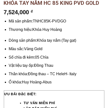
KHÓA TAY NẮM HC 85 KING PVD GOLD
7,524,000
₫
Mã sản phẩm:
TNHC85K-PVDGO
Thương hiệu:
Khóa Huy Hoàng
Dòng sản phẩm:
Khóa tay nắm (Tay gạt)
Màu sắc:
Vàng Gold
Số chìa đi kèm:
05 Chìa
Vật liệu tay ốp:
Đồng Thau
Thân khóa:
Đồng thau – TC HeleH- Italy
Ổ khóa:
Huy Hoàng-Abus
ƯU ĐÃI ĐẶC BIỆT:
TƯ VẤN MIỄN PHÍ