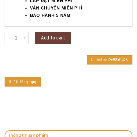
LẮP ĐẶT MIỄN PHÍ
VẬN CHUYỂN MIỄN PHÍ
BẢO HÀNH 5 NĂM
KHÓA TAY NẮM HC 85 KING PVD GOLD quantity
Add to cart
Hotline 0965561326
Đặt hàng ngay
Thông tin sản phẩm