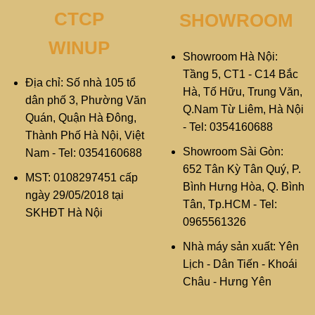
CTCP
SHOWROOM
WINUP
Showroom Hà Nội:
Tầng 5, CT1 - C14 Bắc
Địa chỉ: Số nhà 105 tổ
Hà, Tố Hữu, Trung Văn,
dân phố 3, Phường Văn
Q.Nam Từ Liêm, Hà Nội
Quán, Quận Hà Đông,
- Tel: 0354160688
Thành Phố Hà Nội, Việt
Showroom Sài Gòn:
Nam - Tel: 0354160688
652 Tân Kỳ Tân Quý, P.
MST: 0108297451 cấp
Bình Hưng Hòa, Q. Bình
ngày 29/05/2018 tại
Tân, Tp.HCM - Tel:
SKHĐT Hà Nội
0965561326
Nhà máy sản xuất: Yên
Lịch - Dân Tiến - Khoái
Châu - Hưng Yên