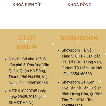
KHOÁ ĐIỆN TỬ
KHOÁ ĐỒNG
CTCP
SHOWROOM
WINUP
Showroom Hà Nội:
Tầng 5, CT1 - C14 Bắc
Địa chỉ: Số nhà 105 tổ
Hà, Tố Hữu, Trung Văn,
dân phố 3, Phường Văn
Q.Nam Từ Liêm, Hà Nội
Quán, Quận Hà Đông,
- Tel: 0354160688
Thành Phố Hà Nội, Việt
Showroom Sài Gòn:
Nam - Tel: 0354160688
652 Tân Kỳ Tân Quý, P.
MST: 0108297451 cấp
Bình Hưng Hòa, Q. Bình
ngày 29/05/2018 tại
Tân, Tp.HCM - Tel:
SKHĐT Hà Nội
0965561326