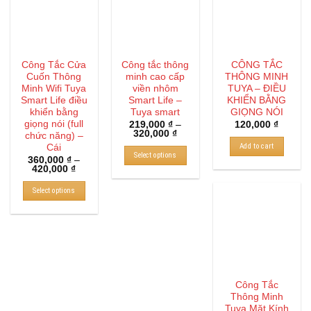
Công Tắc Cửa
Công tắc thông
CÔNG TẮC
Cuốn Thông
minh cao cấp
THÔNG MINH
Minh Wifi Tuya
viền nhôm
TUYA – ĐIỀU
Smart Life điều
Smart Life –
KHIỂN BẰNG
khiển bằng
Tuya smart
GIỌNG NÓI
giọng nói (full
219,000
₫
–
120,000
₫
320,000
₫
chức năng) –
Add to cart
Cái
Select options
360,000
₫
–
420,000
₫
Select options
Công Tắc
Thông Minh
Tuya Mặt Kính