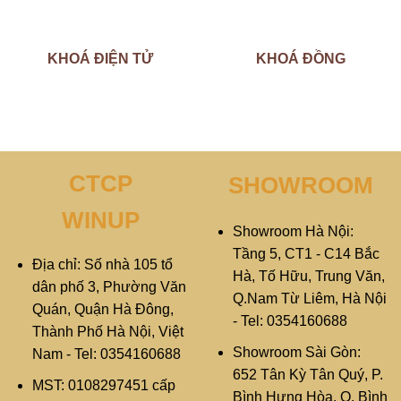
KHOÁ ĐIỆN TỬ
KHOÁ ĐỒNG
CTCP
SHOWROOM
WINUP
Showroom Hà Nội:
Tầng 5, CT1 - C14 Bắc
Địa chỉ: Số nhà 105 tổ
Hà, Tố Hữu, Trung Văn,
dân phố 3, Phường Văn
Q.Nam Từ Liêm, Hà Nội
Quán, Quận Hà Đông,
- Tel: 0354160688
Thành Phố Hà Nội, Việt
Showroom Sài Gòn:
Nam - Tel: 0354160688
652 Tân Kỳ Tân Quý, P.
MST: 0108297451 cấp
Bình Hưng Hòa, Q. Bình