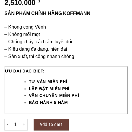
2,510,000
₫
SẢN PHẨM CHÍNH HÃNG KOFFMANN
– Không cong Vênh
– Không mối mọt
– Chống cháy, cách âm tuyệt đối
– Kiểu dáng đa dạng, hiện đại
– Sản xuất, thi công nhanh chóng
ƯU ĐÃI ĐẶC BIỆT:
TƯ VẤN MIỄN PHÍ
LẮP ĐẶT MIỄN PHÍ
VẬN CHUYỂN MIỄN PHÍ
BẢO HÀNH 5 NĂM
Cửa thép vân gỗ KG-1.27-PN quantity
Add to cart