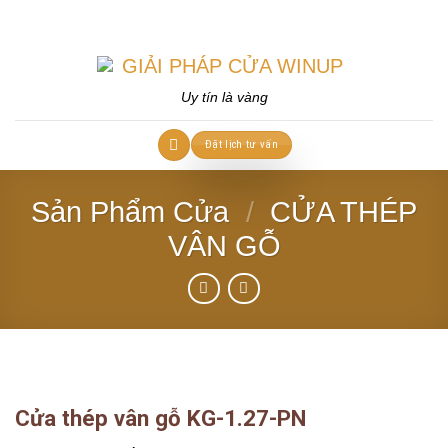
Skip
to
content
Uy tín là vàng
Đặt lịch tư vấn
Sản Phẩm Cửa
/
CỬA THÉP
VÂN GỖ
Cửa thép vân gỗ KG-1.27-PN