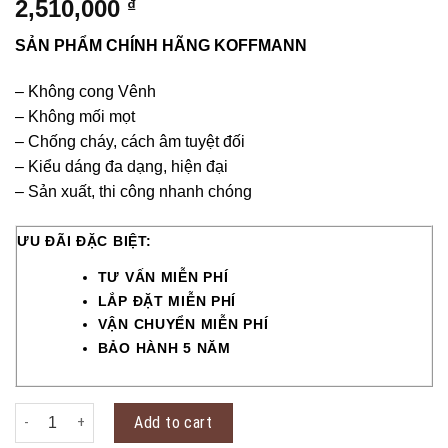
2,510,000
₫
SẢN PHẨM CHÍNH HÃNG KOFFMANN
– Không cong Vênh
– Không mối mọt
– Chống cháy, cách âm tuyệt đối
– Kiểu dáng đa dạng, hiện đại
– Sản xuất, thi công nhanh chóng
ƯU ĐÃI ĐẶC BIỆT:
TƯ VẤN MIỄN PHÍ
LẮP ĐẶT MIỄN PHÍ
VẬN CHUYỂN MIỄN PHÍ
BẢO HÀNH 5 NĂM
Cửa thép vân gỗ KG-1.K quantity
Add to cart