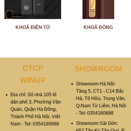
KHOÁ ĐIỆN TỬ
KHOÁ ĐỒNG
CTCP
SHOWROOM
WINUP
Showroom Hà Nội:
Tầng 5, CT1 - C14 Bắc
Địa chỉ: Số nhà 105 tổ
Hà, Tố Hữu, Trung Văn,
dân phố 3, Phường Văn
Q.Nam Từ Liêm, Hà Nội
Quán, Quận Hà Đông,
- Tel: 0354160688
Thành Phố Hà Nội, Việt
Showroom Sài Gòn:
Nam - Tel: 0354160688
652 Tân Kỳ Tân Quý, P.