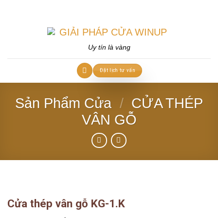
Skip
to
content
Uy tín là vàng
Đặt lịch tư vấn
Sản Phẩm Cửa
/
CỬA THÉP
VÂN GỖ
Cửa thép vân gỗ KG-1.K