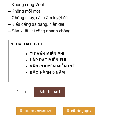
– Không cong Vênh
– Không mối mọt
– Chống cháy, cách âm tuyệt đối
– Kiểu dáng đa dạng, hiện đại
– Sản xuất, thi công nhanh chóng
ƯU ĐÃI ĐẶC BIỆT:
TƯ VẤN MIỄN PHÍ
LẮP ĐẶT MIỄN PHÍ
VẬN CHUYỂN MIỄN PHÍ
BẢO HÀNH 5 NĂM
Cửa thép vân gỗ KG-22.04-1TK quantity
Add to cart
Hotline 0965561326
Đặt hàng ngay