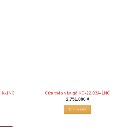
6.K-1NC
Cửa thép vân gỗ KG-22.03A-1NC
2,751,000
₫
Add to cart