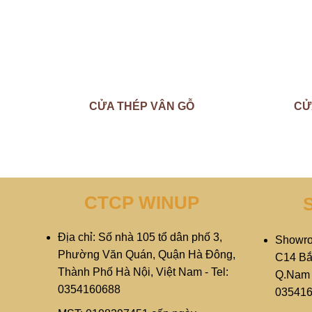
CỬA THÉP VÂN GỖ
CỬ
CTCP WINUP
Địa chỉ: Số nhà 105 tổ dân phố 3,
Showro
Phường Văn Quán, Quận Hà Đông,
C14 Bắ
Thành Phố Hà Nội, Việt Nam - Tel:
Q.Nam T
0354160688
03541