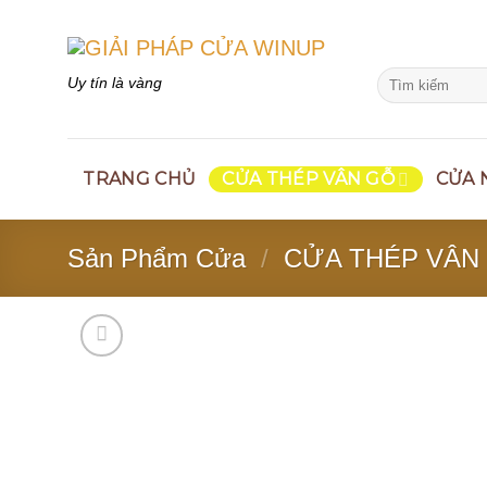
Skip
to
content
Search
Uy tín là vàng
for:
TRANG CHỦ
CỬA THÉP VÂN GỖ
CỬA 
Sản Phẩm Cửa
/
CỬA THÉP VÂN