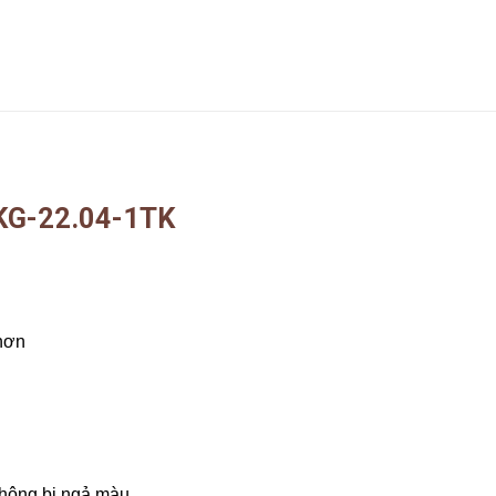
ỗ KG-22.04-1TK
hơn
không bị ngả màu