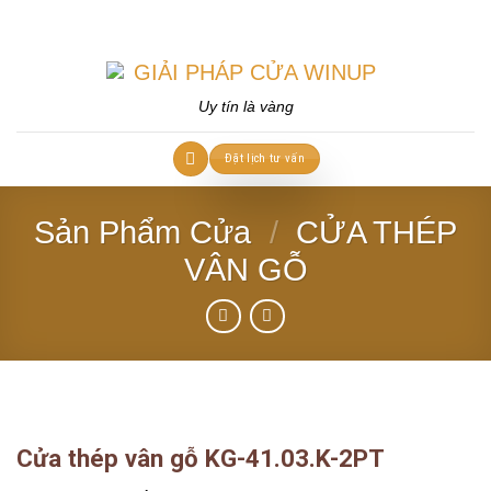
Skip
to
content
Uy tín là vàng
Đặt lịch tư vấn
Sản Phẩm Cửa
/
CỬA THÉP
VÂN GỖ
Cửa thép vân gỗ KG-41.03.K-2PT