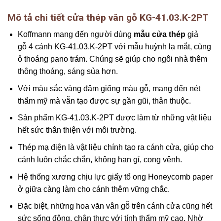
Mô tả chi tiết cửa thép vân gỗ KG-41.03.K-2PT
Koffmann mang đến người dùng
mẫu cửa thép
giả
gỗ 4 cánh KG-41.03.K-2PT với mẫu huỳnh lạ mắt, cùng
ô thoáng pano trám. Chúng sẽ giúp cho ngôi nhà thêm
thông thoáng, sáng sủa hơn.
Với màu sắc vàng đậm giống màu gỗ, mang đến nét
thẩm mỹ mà vẫn tạo được sự gần gũi, thân thuộc.
Sản phẩm KG-41.03.K-2PT được làm từ những vật liệu
hết sức thân thiện với môi trường.
Thép mạ điện là vật liệu chính tạo ra cánh cửa, giúp cho
cánh luôn chắc chắn, không han gỉ, cong vênh.
Hệ thống xương chịu lực giấy tổ ong Honeycomb paper
ở giữa càng làm cho cánh thêm vững chắc.
Đặc biệt, những hoa văn vân gỗ trên cánh cửa cũng hết
sức sống động, chân thực với tính thẩm mỹ cao. Nhờ