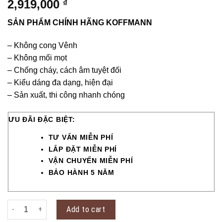
2,919,000
₫
SẢN PHẨM CHÍNH HÃNG KOFFMANN
– Không cong Vênh
– Không mối mọt
– Chống cháy, cách âm tuyệt đối
– Kiểu dáng đa dạng, hiện đại
– Sản xuất, thi công nhanh chóng
ƯU ĐÃI ĐẶC BIỆT:
TƯ VẤN MIỄN PHÍ
LẮP ĐẶT MIỄN PHÍ
VẬN CHUYỂN MIỄN PHÍ
BẢO HÀNH 5 NĂM
Cửa thép vân gỗ KG-41.03.K-2PT quantity
Add to cart