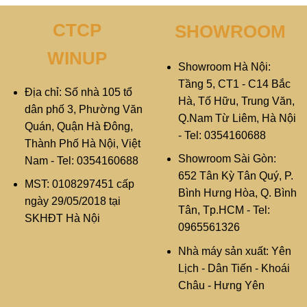
CTCP
SHOWROOM
WINUP
Showroom Hà Nội:
Tầng 5, CT1 - C14 Bắc
Địa chỉ: Số nhà 105 tổ
Hà, Tố Hữu, Trung Văn,
dân phố 3, Phường Văn
Q.Nam Từ Liêm, Hà Nội
Quán, Quận Hà Đông,
- Tel: 0354160688
Thành Phố Hà Nội, Việt
Showroom Sài Gòn:
Nam - Tel: 0354160688
652 Tân Kỳ Tân Quý, P.
MST: 0108297451 cấp
Bình Hưng Hòa, Q. Bình
ngày 29/05/2018 tại
Tân, Tp.HCM - Tel:
SKHĐT Hà Nội
0965561326
Nhà máy sản xuất: Yên
Lịch - Dân Tiến - Khoái
Châu - Hưng Yên