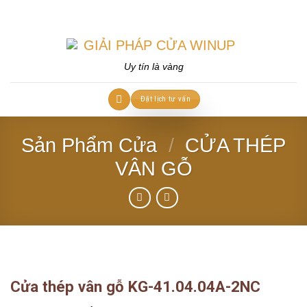
Skip
to
content
Uy tín là vàng
Đặt lịch tư vấn
Sản Phẩm Cửa
/
CỬA THÉP
VÂN GỖ
Cửa thép vân gỗ KG-41.04.04A-2NC