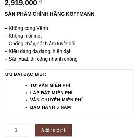
2,919,000
₫
SẢN PHẨM CHÍNH HÃNG KOFFMANN
– Không cong Vênh
– Không mối mọt
– Chống cháy, cách âm tuyệt đối
– Kiểu dáng đa dạng, hiện đại
– Sản xuất, thi công nhanh chóng
ƯU ĐÃI ĐẶC BIỆT:
TƯ VẤN MIỄN PHÍ
LẮP ĐẶT MIỄN PHÍ
VẬN CHUYỂN MIỄN PHÍ
BẢO HÀNH 5 NĂM
Cửa thép vân gỗ KG-41.04.04A-2NC quantity
Add to cart