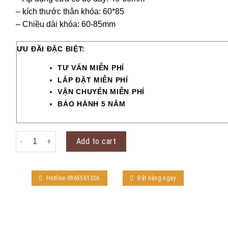
– kích thước thân khóa: 60*85
– Chiều dài khóa: 60-85mm
ƯU ĐÃI ĐẶC BIỆT:
TƯ VẤN MIỄN PHÍ
LẮP ĐẶT MIỄN PHÍ
VẬN CHUYỂN MIỄN PHÍ
BẢO HÀNH 5 NĂM
Khóa đồng T85-806-580 quantity
Add to cart
Hotline 0965561326
Đặt hàng ngay