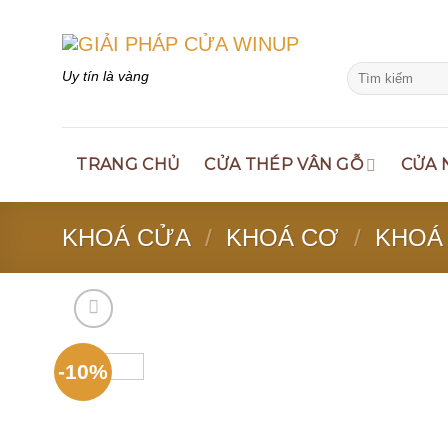
Skip
to
content
Search
Uy tín là vàng
for:
TRANG CHỦ
CỬA THÉP VÂN GỖ
CỬA 
KHOÁ CỬA
/
KHOÁ CƠ
/
KHOÁ
-10%