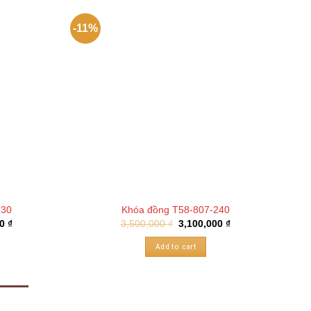
-11%
-14
330
Khóa đồng T58-807-240
00
₫
3,500,000
₫
3,100,000
₫
Add to cart