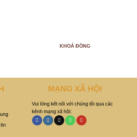
KHOÁ ĐỒNG
H
MẠNG XÃ HỘI
Vui lòng kết nối với chúng tôi qua các
kênh mạng xã hội:
hung
tin