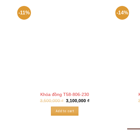
-11%
-14%
Khóa đồng T58-806-230
3,500,000
₫
3,100,000
₫
Add to cart