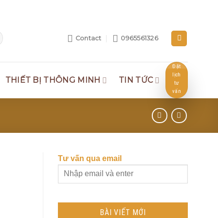
Contact
0965561326
Đặt
lịch
THIẾT BỊ THÔNG MINH
TIN TỨC
tư
vấn
Tư vấn qua email
BÀI VIẾT MỚI