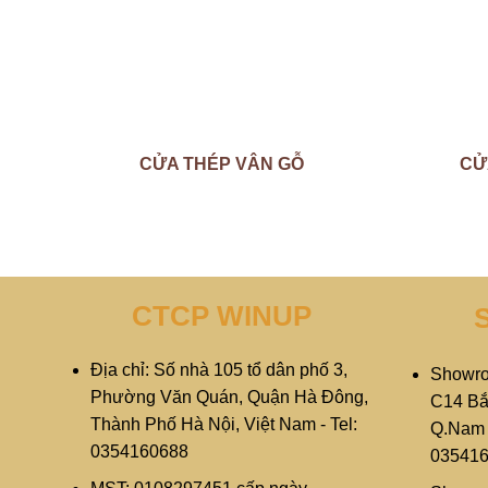
CỬA THÉP VÂN GỖ
CỬ
CTCP WINUP
Địa chỉ: Số nhà 105 tổ dân phố 3,
Showro
Phường Văn Quán, Quận Hà Đông,
C14 Bắ
Thành Phố Hà Nội, Việt Nam - Tel:
Q.Nam T
0354160688
03541