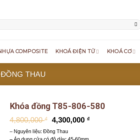
NHỰA COMPOSITE
KHOÁ ĐIỆN TỬ
KHOÁ CƠ
 ĐỒNG THAU
Khóa đồng T85-806-580
4,800,000
4,300,000
₫
₫
– Nguyên liệu: Đồng Thau
– Áp dụng cửa có độ dày: 45-60mm