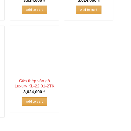
3,024,000
₫
3,024,000
₫
Add to cart
Add to cart
Cửa thép vân gỗ
Luxury KL-22.01-2TK
3,024,000
₫
Add to cart