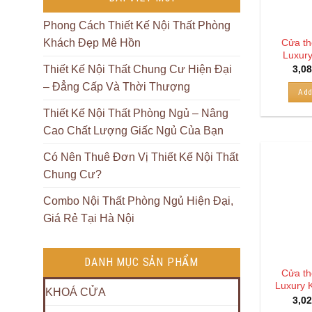
Phong Cách Thiết Kế Nội Thất Phòng
Cửa th
Khách Đẹp Mê Hồn
Luxur
3,0
Thiết Kế Nội Thất Chung Cư Hiện Đại
– Đẳng Cấp Và Thời Thượng
Add
Thiết Kế Nội Thất Phòng Ngủ – Nâng
Cao Chất Lượng Giấc Ngủ Của Bạn
Có Nên Thuê Đơn Vị Thiết Kế Nội Thất
Chung Cư?
Combo Nội Thất Phòng Ngủ Hiện Đại,
Giá Rẻ Tại Hà Nội
DANH MỤC SẢN PHẨM
Cửa th
Luxury 
KHOÁ CỬA
3,0