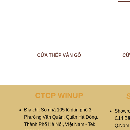
CỬA THÉP VÂN GỖ
CỬ
CTCP WINUP
Địa chỉ: Số nhà 105 tổ dân phố 3,
Showro
Phường Văn Quán, Quận Hà Đông,
C14 Bắ
Thành Phố Hà Nội, Việt Nam - Tel:
Q.Nam T