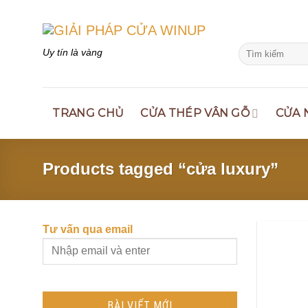
Skip
to
content
Search
Uy tín là vàng
for:
TRANG CHỦ
CỬA THÉP VÂN GỖ
CỬA 
Products tagged “cửa luxury”
Tư vấn qua email
BÀI VIẾT MỚI