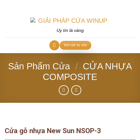
Skip
to
content
Uy tín là vàng
Đặt lịch tư vấn
Sản Phẩm Cửa
/
CỬA NHỰA
COMPOSITE
Cửa gỗ nhựa New Sun NSOP-3