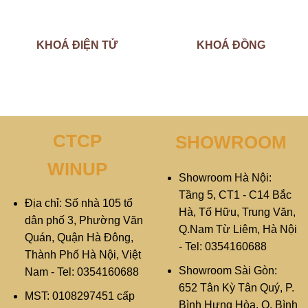
KHOÁ ĐIỆN TỬ
KHOÁ ĐỒNG
CTCP
SHOWROOM
WINUP
Showroom Hà Nội:
Tầng 5, CT1 - C14 Bắc
Địa chỉ: Số nhà 105 tổ
Hà, Tố Hữu, Trung Văn,
dân phố 3, Phường Văn
Q.Nam Từ Liêm, Hà Nội
Quán, Quận Hà Đông,
- Tel: 0354160688
Thành Phố Hà Nội, Việt
Showroom Sài Gòn:
Nam - Tel: 0354160688
652 Tân Kỳ Tân Quý, P.
MST: 0108297451 cấp
Bình Hưng Hòa, Q. Bình