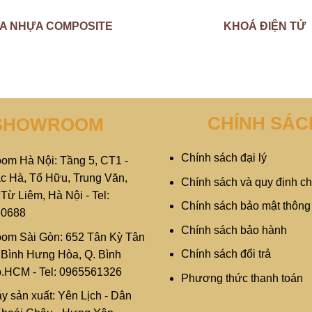
A NHỰA COMPOSITE
KHOÁ ĐIỆN TỬ
CHÍNH SÁC
SHOWROOM
Chính sách đại lý
om Hà Nội: Tầng 5, CT1 -
c Hà, Tố Hữu, Trung Văn,
Chính sách và quy định c
ừ Liêm, Hà Nội - Tel:
Chính sách bảo mật thông 
60688
Chính sách bảo hành
om Sài Gòn: 652 Tân Kỳ Tân
Chính sách đổi trả
. Bình Hưng Hòa, Q. Bình
p.HCM - Tel: 0965561326
Phương thức thanh toán
y sản xuất: Yên Lịch - Dân