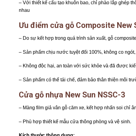
– Với thiết kế cấu tạo khuôn bao, chỉ phào lắp ghép 
nhau
Ưu điểm cửa gỗ Composite New Su
– Do sự kết hợp trong quá trình sản xuất, gỗ composit
– Sản phẩm chịu nước tuyệt đối 100%, không co ngót, n
– Không độc hại, an toàn với sức khỏe và đã được 
– Sản phẩm có thể tái chế, đảm bảo thân thiện môi tr
Cửa gỗ nhựa New Sun NSSC-3
– Màng film giả vân gỗ căm xe, kết hợp nhấn soi chỉ â
– Phù hợp thiết kế mẫu cửa thông phòng và vệ sinh.
Kích thước thông dụng: