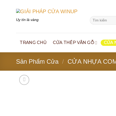
Skip
to
content
Search
Uy tín là vàng
for:
TRANG CHỦ
CỬA THÉP VÂN GỖ
CỬA 
Sản Phẩm Cửa
/
CỬA NHỰA CO