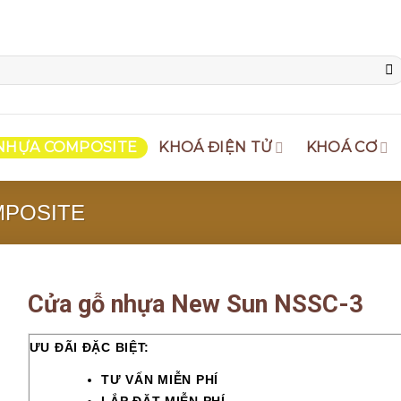
NHỰA COMPOSITE
KHOÁ ĐIỆN TỬ
KHOÁ CƠ
MPOSITE
Cửa gỗ nhựa New Sun NSSC-3
ƯU ĐÃI ĐẶC BIỆT:
TƯ VẤN MIỄN PHÍ
LẮP ĐẶT MIỄN PHÍ