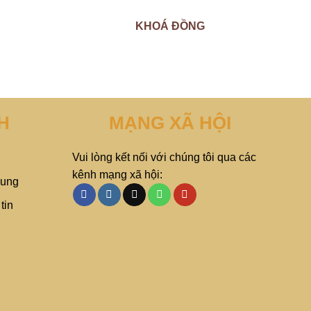
KHOÁ ĐỒNG
H
MẠNG XÃ HỘI
Vui lòng kết nối với chúng tôi qua các
kênh mạng xã hội:
hung
tin