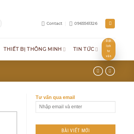
Contact
0965561326
Đặt
lịch
THIẾT BỊ THÔNG MINH
TIN TỨC
tư
vấn
Tư vấn qua email
BÀI VIẾT MỚI