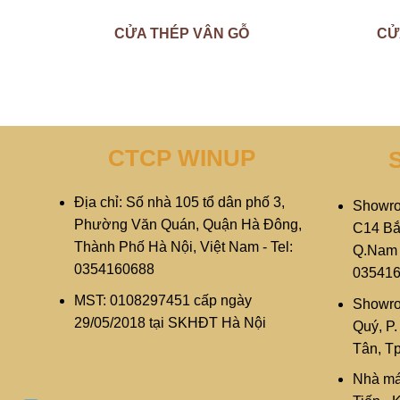
CỬA THÉP VÂN GỖ
CỬ
CTCP WINUP
Địa chỉ: Số nhà 105 tổ dân phố 3,
Showro
Phường Văn Quán, Quận Hà Đông,
C14 Bắ
Thành Phố Hà Nội, Việt Nam - Tel:
Q.Nam T
0354160688
03541
MST: 0108297451 cấp ngày
Showro
29/05/2018 tại SKHĐT Hà Nội
Quý, P
Tân, T
Nhà má