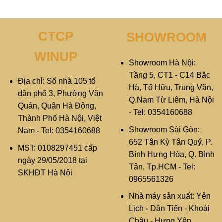
CTCP
SHOWROOM
WINUP
Showroom Hà Nội:
Tầng 5, CT1 - C14 Bắc
Địa chỉ: Số nhà 105 tổ
Hà, Tố Hữu, Trung Văn,
dân phố 3, Phường Văn
Q.Nam Từ Liêm, Hà Nội
Quán, Quận Hà Đông,
- Tel: 0354160688
Thành Phố Hà Nội, Việt
Showroom Sài Gòn:
Nam - Tel: 0354160688
652 Tân Kỳ Tân Quý, P.
MST: 0108297451 cấp
Bình Hưng Hòa, Q. Bình
ngày 29/05/2018 tại
Tân, Tp.HCM - Tel:
SKHĐT Hà Nội
0965561326
Nhà máy sản xuất: Yên
Lịch - Dân Tiến - Khoái
Châu - Hưng Yên