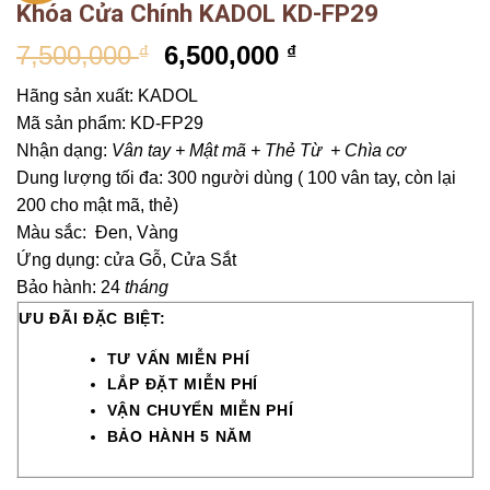
Khóa Cửa Chính KADOL KD-FP29
7,500,000
6,500,000
₫
₫
Hãng sản xuất: KADOL
Mã sản phẩm: KD-FP29
Nhận dạng:
Vân tay + Mật mã + Thẻ Từ + Chìa cơ
Dung lượng tối đa: 300 người dùng ( 100 vân tay, còn lại
200 cho mật mã, thẻ)
Màu sắc: Đen, Vàng
Ứng dụng: cửa Gỗ, Cửa Sắt
Bảo hành: 24
tháng
ƯU ĐÃI ĐẶC BIỆT:
TƯ VẤN MIỄN PHÍ
LẮP ĐẶT MIỄN PHÍ
VẬN CHUYỂN MIỄN PHÍ
BẢO HÀNH 5 NĂM