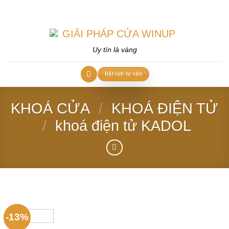
Skip
to
content
Uy tín là vàng
Đặt lịch tư vấn
KHOÁ CỬA
/
KHOÁ ĐIỆN TỬ
/
khoá điện tử KADOL
-13%