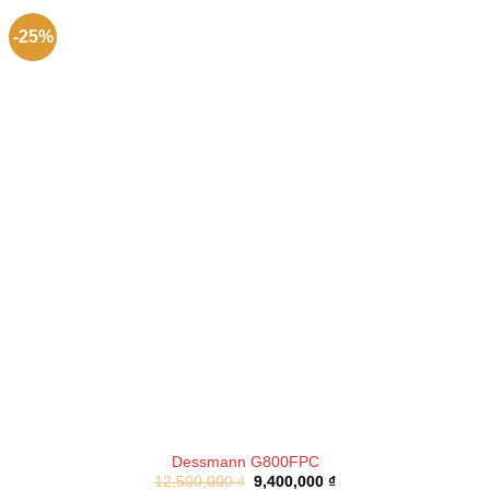
-25%
Dessmann G800FPC
12,500,000
₫
9,400,000
₫