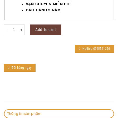
VẬN CHUYỂN MIỄN PHÍ
BẢO HÀNH 5 NĂM
Samsung SHP-DH537 quantity
Add to cart
Hotline 0965561326
Đặt hàng ngay
Thông tin sản phẩm