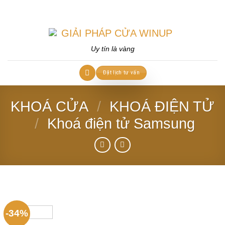
Skip
to
content
Uy tín là vàng
Đặt lịch tư vấn
KHOÁ CỬA
/
KHOÁ ĐIỆN TỬ
/
Khoá điện tử Samsung
-34%