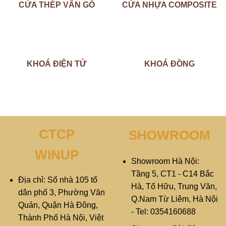
CỬA THÉP VÂN GỖ
CỬA NHỰA COMPOSITE
KHOÁ ĐIỆN TỬ
KHOÁ ĐỒNG
CTCP
SHOWROOM
WINUP
Showroom Hà Nội:
Tầng 5, CT1 - C14 Bắc
Địa chỉ: Số nhà 105 tổ
Hà, Tố Hữu, Trung Văn,
dân phố 3, Phường Văn
Q.Nam Từ Liêm, Hà Nội
Quán, Quận Hà Đông,
- Tel: 0354160688
Thành Phố Hà Nội, Việt