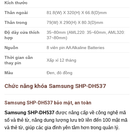
Kích thước
Thân ngoài
81.8(W) X 320(H) X 66.8(D)mm
Thân trong
79(W) X 290(H) X 80.3(D)mm
Độ dày cửa thích
35~80mm (AML220: 35~60mm, AML320:
hợp
37~80mm)
Nguồn
8 viên pin AA Alkaline Batteries
Thời gian cần
Xấp xỉ 12 tháng
thay pin
Màu
Đen, đỏ đồng
Chức năng khóa Samsung SHP-DH537
Samsung SHP-DH537 bảo mật, an toàn
Samsung SHP-DH537
được nâng cấp về công nghệ mã
số và thẻ từ, nâng dung lượng lưu trữ lên đến 100 mật mã
và thẻ từ, giúp các gia đình yên tâm hơn trong quản lý.