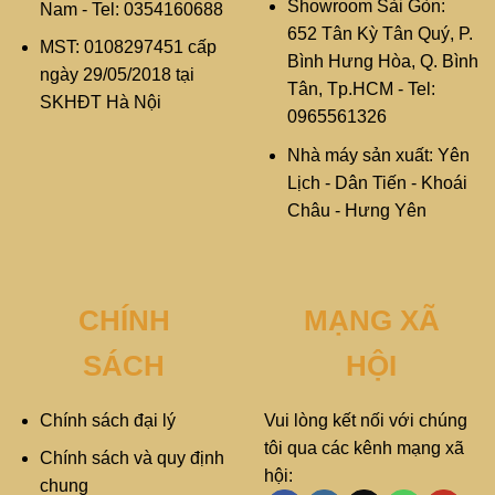
Showroom Sài Gòn:
Nam - Tel: 0354160688
652 Tân Kỳ Tân Quý, P.
MST: 0108297451 cấp
Bình Hưng Hòa, Q. Bình
ngày 29/05/2018 tại
Tân, Tp.HCM - Tel:
SKHĐT Hà Nội
0965561326
Nhà máy sản xuất: Yên
Lịch - Dân Tiến - Khoái
Châu - Hưng Yên
CHÍNH
MẠNG XÃ
SÁCH
HỘI
Chính sách đại lý
Vui lòng kết nối với chúng
tôi qua các kênh mạng xã
Chính sách và quy định
hội:
chung