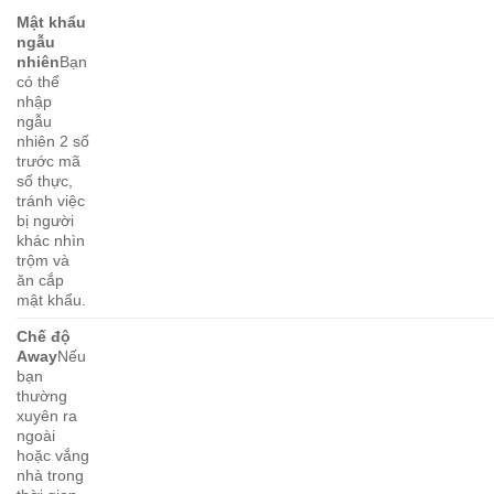
Mật khẩu
ngẫu
nhiên
Bạn
có thể
nhập
ngẫu
nhiên 2 số
trước mã
số thực,
tránh việc
bị người
khác nhìn
trộm và
ăn cắp
mật khẩu.
Chế độ
Away
Nếu
bạn
thường
xuyên ra
ngoài
hoặc vắng
nhà trong