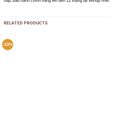
hấp, bảo hành chính hãng lên đến 12 tháng tại Winup nhé!
RELATED PRODUCTS
-23%