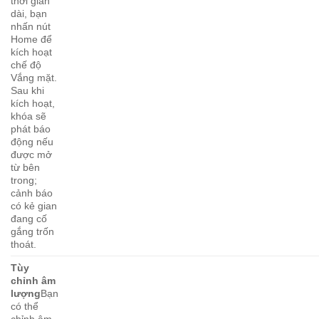
thời gian
dài, bạn
nhấn nút
Home để
kích hoạt
chế độ
Vắng mặt.
Sau khi
kích hoạt,
khóa sẽ
phát báo
động nếu
được mở
từ bên
trong;
cảnh báo
có kẻ gian
đang cố
gắng trốn
thoát.
Tùy
chỉnh âm
lượng
Bạn
có thể
chỉnh âm