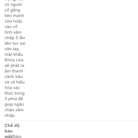
có người
cố gắng
kéo mạnh
cửa hoặc
vào cố
tình xâm
nhập 5 lần
liên tục sai
vân tay,
mật khẩu.
Khóa cửa
sẽ phát ra
âm thanh
cảnh báo
và vô hiệu
hóa xác
thực trong
3 phút để
giúp ngăn
chặn xâm
nhập.
Chế độ
bảo
mật
Đảm