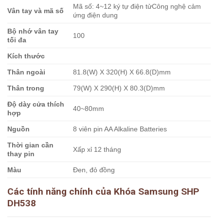
Mã số: 4~12 ký tự điện tửCông nghệ cảm
Vân tay và mã số
ứng điện dung
Bộ nhớ vân tay
100
tối đa
Kích thước
Thân ngoài
81.8(W) X 320(H) X 66.8(D)mm
Thân trong
79(W) X 290(H) X 80.3(D)mm
Độ dày cửa thích
40~80mm
hợp
Nguồn
8 viên pin AA Alkaline Batteries
Thời gian cần
Xấp xỉ 12 tháng
thay pin
Màu
Đen, đỏ đồng
Các tính năng chính của Khóa Samsung SHP
DH538