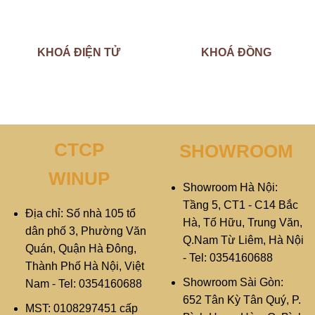
KHOÁ ĐIỆN TỬ
KHOÁ ĐỒNG
CTCP
SHOWROOM
WINUP
Showroom Hà Nội:
Tầng 5, CT1 - C14 Bắc
Địa chỉ: Số nhà 105 tổ
Hà, Tố Hữu, Trung Văn,
dân phố 3, Phường Văn
Q.Nam Từ Liêm, Hà Nội
Quán, Quận Hà Đông,
- Tel: 0354160688
Thành Phố Hà Nội, Việt
Showroom Sài Gòn:
Nam - Tel: 0354160688
652 Tân Kỳ Tân Quý, P.
MST: 0108297451 cấp