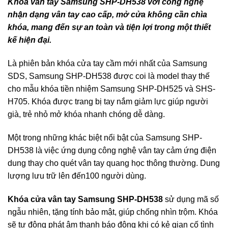
Khóa vân tay Samsung SHP-DH538 với công nghệ
nhận dạng vân tay cao cấp, mở cửa không cần chìa
khóa, mang đến sự an toàn và tiện lợi trong một thiết
kế hiện đại.
Là phiên bản khóa cửa tay cầm mới nhất của Samsung
SDS, Samsung SHP-DH538 được coi là model thay thế
cho mẫu khóa tiền nhiệm Samsung SHP-DH525 và SHS-
H705. Khóa được trang bị tay nắm giảm lực giúp người
già, trẻ nhỏ mở khóa nhanh chóng dễ dàng.
Một trong những khác biệt nổi bật của Samsung SHP-
DH538 là việc ứng dụng công nghệ vân tay cảm ứng điện
dung thay cho quét vân tay quang học thông thường. Dung
lượng lưu trữ lên đến100 người dùng.
Khóa cửa vân tay Samsung SHP-DH538
sử dụng mã số
ngẫu nhiên, tặng tính bảo mật, giúp chống nhìn trộm. Khóa
sẽ tự động phát âm thanh báo động khi có kẻ gian cố tình