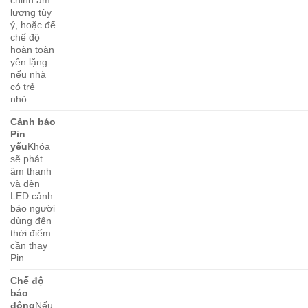
lượng tùy
ý, hoặc để
chế độ
hoàn toàn
yên lặng
nếu nhà
có trẻ
nhỏ.
Cảnh báo
Pin
yếu
Khóa
sẽ phát
âm thanh
và đèn
LED cảnh
báo người
dùng đến
thời điểm
cần thay
Pin.
Chế độ
báo
động
Nếu