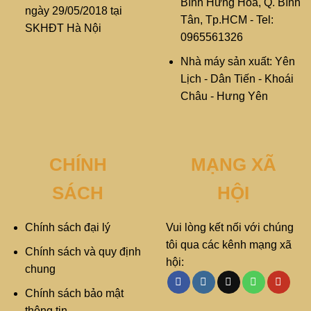
Bình Hưng Hòa, Q. Bình
ngày 29/05/2018 tại
Tân, Tp.HCM - Tel:
SKHĐT Hà Nội
0965561326
Nhà máy sản xuất: Yên
Lịch - Dân Tiến - Khoái
Châu - Hưng Yên
CHÍNH
MẠNG XÃ
SÁCH
HỘI
Chính sách đại lý
Vui lòng kết nối với chúng
tôi qua các kênh mạng xã
Chính sách và quy định
hội:
chung
Chính sách bảo mật
thông tin