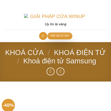
Skip
to
content
Uy tín là vàng
Đặt lịch tư vấn
KHOÁ CỬA
/
KHOÁ ĐIỆN TỬ
/
Khoá điện tử Samsung
-40%