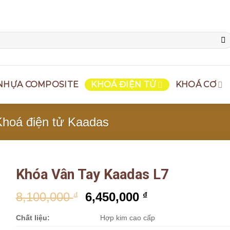
NHỰA COMPOSITE
KHOÁ ĐIỆN TỬ
KHOÁ CƠ
Khoá điện tử Kaadas
Khóa Vân Tay Kaadas L7
8,100,000
6,450,000
₫
₫
Chất liệu:
Hợp kim cao cấp