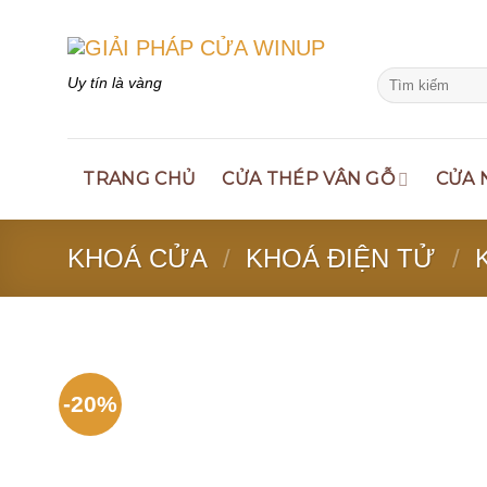
Skip
to
content
Search
Uy tín là vàng
for:
TRANG CHỦ
CỬA THÉP VÂN GỖ
CỬA 
KHOÁ CỬA
/
KHOÁ ĐIỆN TỬ
/
-20%