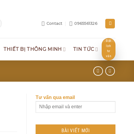
Contact
0965561326
Đặt
lịch
THIẾT BỊ THÔNG MINH
TIN TỨC
tư
vấn
Tư vấn qua email
BÀI VIẾT MỚI