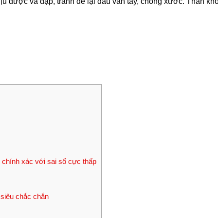
u được va đập, tránh để lại dấu vân tay, chống xước. Thân kh
chính xác với sai số cực thấp
siêu chắc chắn