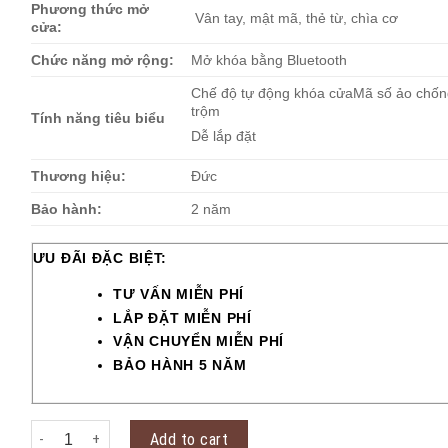
Phương thức mở
Vân tay, mật mã, thẻ từ, chìa cơ
cửa:
Chức năng mở rộng:
Mở khóa bằng Bluetooth
Chế độ tự động khóa cửaMã số ảo chốn
trộm
Tính năng tiêu biểu
Dễ lắp đặt
Thương hiệu:
Đức
Bảo hành:
2 năm
ƯU ĐÃI ĐẶC BIỆT:
TƯ VẤN MIỄN PHÍ
LẮP ĐẶT MIỄN PHÍ
VẬN CHUYỂN MIỄN PHÍ
BẢO HÀNH 5 NĂM
Khóa Vân Tay Kaadas L7 quantity
Add to cart