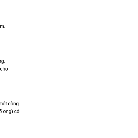
èm.
ng.
 cho
 một công
ổ ong) có