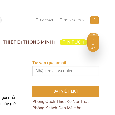
Contact
0965561326
Đặt
lịch
THIẾT BỊ THÔNG MINH
TIN TỨC
tư
vấn
Tư vấn qua email
BÀI VIẾT MỚI
 ngôi nhà
Phong Cách Thiết Kế Nội Thất
g bây giờ
Phòng Khách Đẹp Mê Hồn