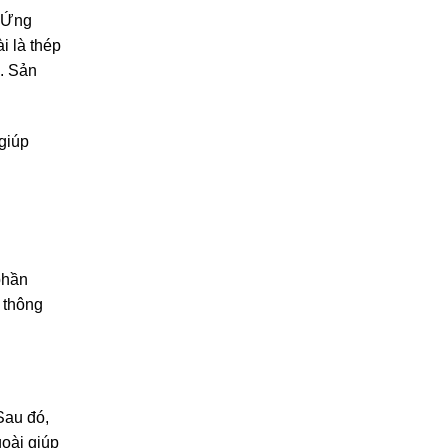
. Ứng
 là thép
. Sản
giúp
phần
 thông
Sau đó,
oài giúp