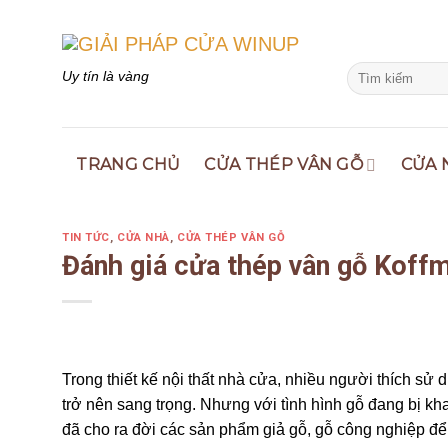
Skip
to
content
Search
Uy tín là vàng
for:
TRANG CHỦ
CỬA THÉP VÂN GỖ
CỬA 
TIN TỨC
,
CỬA NHÀ
,
CỬA THÉP VÂN GỖ
Đánh giá cửa thép vân gỗ Kof
Trong thiết kế nội thất nhà cửa, nhiều người thích sử
trở nên sang trọng. Nhưng với tình hình gỗ đang bị khai
đã cho ra đời các sản phẩm giả gỗ, gỗ công nghiệp đ