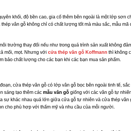
uyên khối, độ bền cao, gia cố thêm bên ngoài là một lớp sơn 
a thép vân gỗ không chỉ có chất lượng tốt mà màu sắc, mẫu mã
môi trường thay đổi nếu như trong quá trình sản xuất không đả
 cả mối, mọt. Nhưng với
cửa thép vân gỗ Koffmann
thì không c
ảm bảo chất lượng cho các bạn khi các bạn mua sản phẩm.
đoạn, cửa thép vân gỗ có lớp vân gỗ bọc bên ngoài tinh tế, sắc 
òn sáng tạo thêm các
mẫu vân gỗ
giống với các vân gỗ tự nhiê
n ra sự khác nhau quá lớn giữa cửa gỗ tự nhiên và cửa thép vân
n cho phù hợp với thẩm mỹ và nhu cầu của mỗi người.