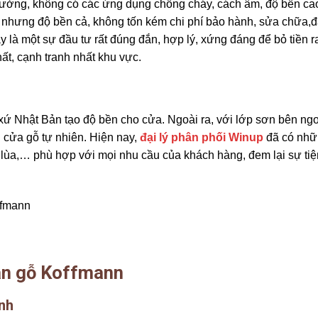
ngưởng, không có các ứng dụng chống cháy, cách âm, độ bền cao 
y nhưng độ bền cả, không tốn kém chi phí bảo hành, sửa chữa,
 là một sự đầu tư rất đúng đắn, hợp lý, xứng đáng để bỏ tiền ra
hất, cạnh tranh nhất khu vực.
xứ Nhật Bản tạo độ bền cho cửa. Ngoài ra, với lớp sơn bên ngo
i cửa gỗ tự nhiên. Hiện nay,
đại lý phân phối Winup
đã có nh
lùa,… phù hợp với mọi nhu cầu của khách hàng, đem lại sự tiệ
vân gỗ Koffmann
nh