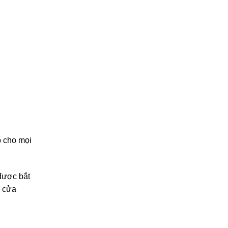
p cho mọi
được bắt
g cửa