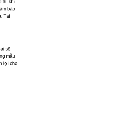
thì khi
đảm bảo
. Tại
ài sẽ
ững mẫu
n lợi cho