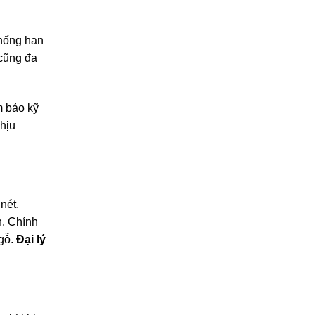
chống han
 cũng đa
m bảo kỹ
hịu
nét.
n. Chính
 gỗ.
Đại lý