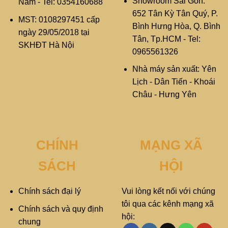
Showroom Sài Gòn:
Nam - Tel: 0354160688
652 Tân Kỳ Tân Quý, P.
MST: 0108297451 cấp
Bình Hưng Hòa, Q. Bình
ngày 29/05/2018 tại
Tân, Tp.HCM - Tel:
SKHĐT Hà Nội
0965561326
Nhà máy sản xuất: Yên
Lịch - Dân Tiến - Khoái
Châu - Hưng Yên
CHÍNH
MẠNG XÃ
SÁCH
HỘI
Chính sách đại lý
Vui lòng kết nối với chúng
tôi qua các kênh mạng xã
Chính sách và quy định
hội:
chung