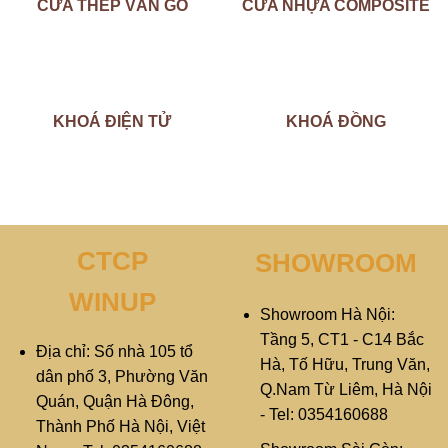
CỬA THÉP VÂN GỖ
CỬA NHỰA COMPOSITE
KHOÁ ĐIỆN TỬ
KHOÁ ĐỒNG
CTCP
SHOWROOM
WINUP
Showroom Hà Nội:
Tầng 5, CT1 - C14 Bắc
Địa chỉ: Số nhà 105 tổ
Hà, Tố Hữu, Trung Văn,
dân phố 3, Phường Văn
Q.Nam Từ Liêm, Hà Nội
Quán, Quận Hà Đông,
- Tel: 0354160688
Thành Phố Hà Nội, Việt