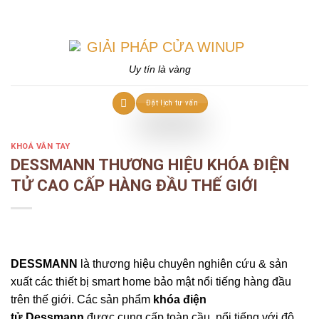
Skip
to
content
Uy tín là vàng
Đặt lịch tư vấn
KHOÁ VÂN TAY
DESSMANN THƯƠNG HIỆU KHÓA ĐIỆN
TỬ CAO CẤP HÀNG ĐẦU THẾ GIỚI
DESSMANN
là thương hiệu chuyên nghiên cứu & sản
xuất các thiết bị smart home bảo mật nổi tiếng hàng đầu
trên thế giới. Các sản phẩm
khóa điện
tử
Dessmann
được cung cấp toàn cầu, nổi tiếng với độ