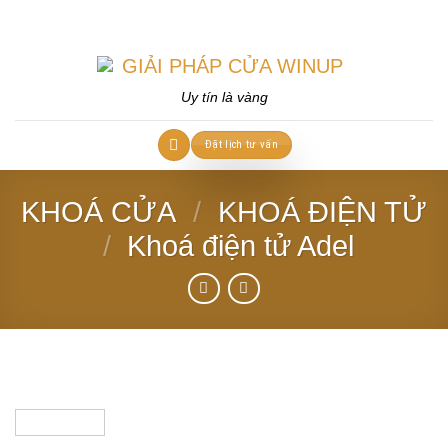
Skip
to
content
Uy tín là vàng
Đặt lịch tư vấn
KHOÁ CỬA
/
KHOÁ ĐIỆN TỬ
/
Khoá điện tử Adel