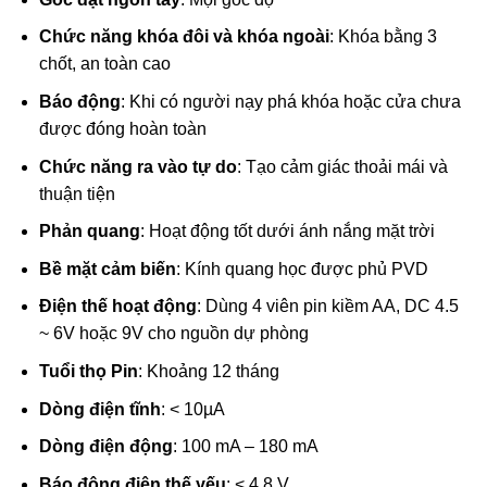
Chức năng khóa đôi và khóa ngoài
: Khóa bằng 3
chốt, an toàn cao
Báo động
: Khi có người nạy phá khóa hoặc cửa chưa
được đóng hoàn toàn
Chức năng ra vào tự do
: Tạo cảm giác thoải mái và
thuận tiện
Phản quang
: Hoạt động tốt dưới ánh nắng mặt trời
Bề mặt cảm biến
: Kính quang học được phủ PVD
Điện thế hoạt động
: Dùng 4 viên pin kiềm AA, DC 4.5
~ 6V hoặc 9V cho nguồn dự phòng
Tuổi thọ Pin
: Khoảng 12 tháng
Dòng điện tĩnh
: < 10µA
Dòng điện động
: 100 mA – 180 mA
Báo động điện thế yếu
: < 4.8 V