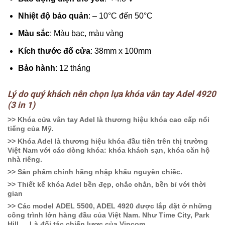
Nhiệt độ bảo quản
: – 10°C đến 50°C
Màu sắc
: Màu bạc, màu vàng
Kích thước đố cửa
: 38mm x 100mm
Bảo hành
: 12 tháng
Lý do quý khách nên
c
họn
lựa khóa vân tay Adel 4920
(3 in 1)
>> Khóa cửa vân tay Adel là thương hiệu khóa cao cấp nổi
tiếng của Mỹ.
>> Khóa Adel là thương hiệu khóa đầu tiên trên thị trường
Việt Nam với các dòng khóa: khóa khách sạn, khóa căn hộ
nhà riêng.
>> Sản phẩm chính hãng nhập khẩu nguyên chiếc.
>> Thiết kế khóa Adel bền đẹp, chắc chắn, bền bỉ với thời
gian
>> Các model ADEL 5500, ADEL 4920 được lắp đặt ở những
công trình lớn hàng đầu của Việt Nam. Như Time City, Park
Hill … Là đối tác chiến lược của Vincom