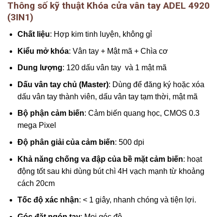
Thông số kỹ thuật Khóa cửa vân tay ADEL 4920
(3IN1)
Chất liệu
: Hợp kim tinh luyện, không gỉ
Kiểu mở khóa
: Vân tay + Mật mã + Chìa cơ
Dung lượng
: 120 dấu vân tay và 1 mật mã
Dấu vân tay chủ (Master)
: Dùng để đăng ký hoặc xóa
dấu vân tay thành viên, dấu vân tay tạm thời, mật mã
Bộ phận cảm biến
: Cảm biến quang học, CMOS 0.3
mega Pixel
Độ phân giải của cảm biến
: 500 dpi
Khả năng chống va đập của bề mặt cảm biến
: hoạt
động tốt sau khi dùng bút chì 4H vạch mạnh từ khoảng
cách 20cm
Tốc độ xác nhận
: < 1 giây, nhanh chóng và tiện lợi.
Góc đặt ngón tay
: Mọi góc độ