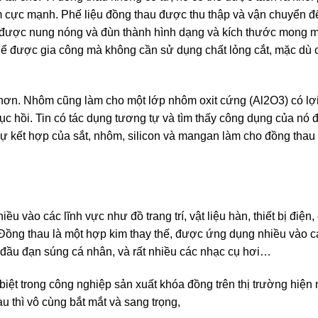
m cực mạnh. Phế liệu đồng thau được thu thập và vận chuyển 
i được nung nóng và đùn thành hình dạng và kích thước mong 
hể được gia công mà không cần sử dụng chất lỏng cắt, mặc dù
n. Nhôm cũng làm cho một lớp nhôm oxit cứng (Al2O3) có lợi
c hồi. Tin có tác dụng tương tự và tìm thấy công dụng của nó đ
Sự kết hợp của sắt, nhôm, silicon và mangan làm cho đồng thau
 vào các lĩnh vực như đồ trang trí, vật liệu hàn, thiết bị điện, 
Đồng thau là một hợp kim thay thế, được ứng dụng nhiều vào cá
loại đầu đạn súng cá nhân, và rất nhiều các nhạc cụ hơi…
iệt trong công nghiệp sản xuất khóa đồng trên thị trường hiện 
 thì vô cùng bắt mắt và sang trọng,