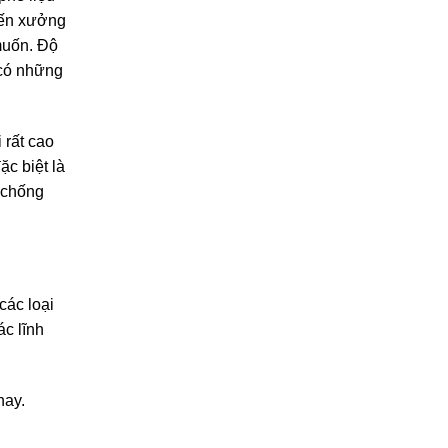
đến xưởng
muốn. Độ
 có những
 rất cao
ặc biệt là
 chống
các loại
c lĩnh
nay.