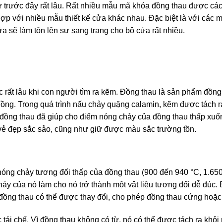
 trước đây rất lâu. Rất nhiều mẫu mã khóa đồng thau được cá
hợp với nhiều mẫu thiết kế cửa khác nhau. Đặc biệt là với các
ửa sẽ làm tôn lên sự sang trang cho bộ cửa rất nhiều.
 rất lâu khi con người tìm ra kẽm. Đồng thau là sản phẩm đồn
đồng. Trong quá trình nấu chảy quặng calamin, kẽm được tách r
g đồng thau đã giúp cho điểm nóng chảy của đồng thau thấp xu
 vẻ đẹp sắc sảo, cũng như giữ được màu sắc trường tồn.
ng chảy tương đối thấp của đồng thau (900 đến 940 °C, 1.65
chảy của nó làm cho nó trở thành một vật liệu tương đối dễ đúc.
ủa đồng thau có thể được thay đổi, cho phép đồng thau cứng hoặ
ái chế. Vì đồng thau không có từ, nó có thể được tách ra khỏi 