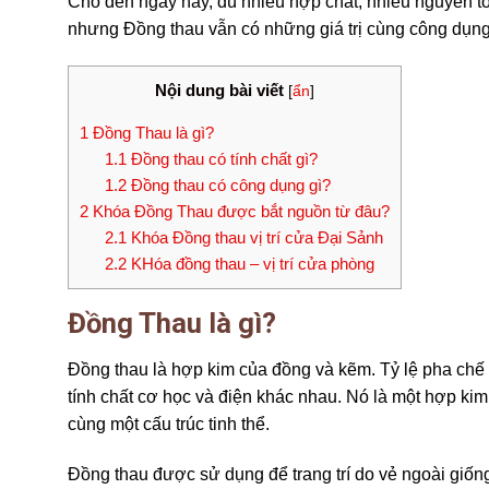
Cho đến ngày nay, dù nhiều hợp chất, nhiều nguyên tố
nhưng Đồng thau vẫn có những giá trị cùng công dụng
Nội dung bài viết
[
ẩn
]
1
Đồng Thau là gì?
1.1
Đồng thau có tính chất gì?
1.2
Đồng thau có công dụng gì?
2
Khóa Đồng Thau được bắt nguồn từ đâu?
2.1
Khóa Đồng thau vị trí cửa Đại Sảnh
2.2
KHóa đồng thau – vị trí cửa phòng
Đồng Thau là gì?
Đồng thau là hợp kim của đồng và kẽm. Tỷ lệ pha chế
tính chất cơ học và điện khác nhau. Nó là một hợp kim
cùng một cấu trúc tinh thể.
Đồng thau được sử dụng để trang trí do vẻ ngoài giốn