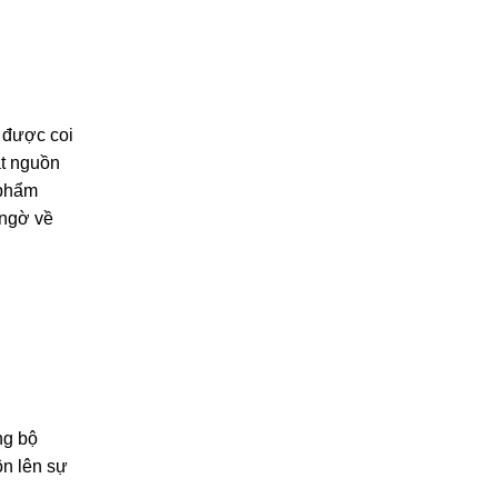
 được coi
ắt nguồn
 phẩm
 ngờ về
ng bộ
ôn lên sự