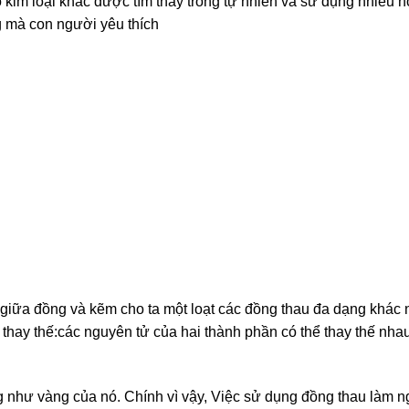
 kim loại khác được tìm thấy trong tự nhiên và sử dụng nhiều 
 mà con người yêu thích
 giữa đồng và kẽm cho ta một loạt các đồng thau đa dạng khác 
 thay thế:các nguyên tử của hai thành phần có thể thay thế nhau
g như vàng của nó. Chính vì vậy, Việc sử dụng đồng thau làm 