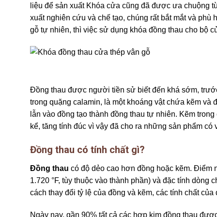
liệu để sản xuất Khóa cửa cũng đã được ưa chuộng từ
xuất nghiên cứu và chế tạo, chúng rất bắt mắt và phù 
gỗ tự nhiên, thì việc sử dụng khóa đồng thau cho bộ c
Đồng thau được người tiền sử biết đến khá sớm, trước
trong quặng calamin, là một khoáng vật chứa kẽm và 
lẫn vào đồng tạo thành đồng thau tự nhiên. Kẽm tron
kể, tăng tính đúc vì vậy đã cho ra những sản phẩm có
Đồng thau có tính chất gì?
Đồng thau
có độ dẻo cao hơn đồng hoặc kẽm. Điểm nó
1.720 °F, tùy thuộc vào thành phần) và đặc tính dòng 
cách thay đổi tỷ lệ của đồng và kẽm, các tính chất c
Ngày nay, gần 90% tất cả các hợp kim đồng thau được t