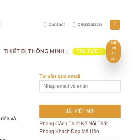
Contact
0965561326
Đặt
lịch
THIẾT BỊ THÔNG MINH
TIN TỨC
tư
vấn
Tư vấn qua email
BÀI VIẾT MỚI
 đến và
Phong Cách Thiết Kế Nội Thất
Phòng Khách Đẹp Mê Hồn