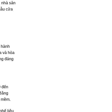
c nhà sản
 mẫu cửa
g hành
a và hòa
ống đáng
0 đến
 Bằng
c mềm.
phế liệu