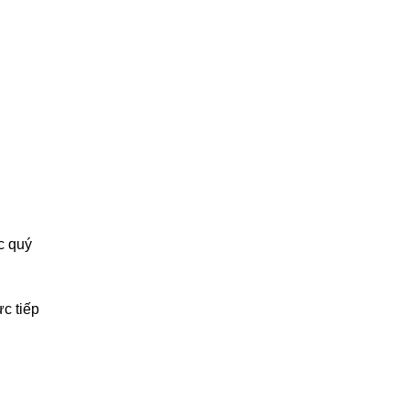
c quý
ực tiếp