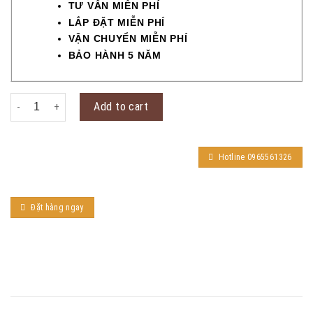
TƯ VẤN MIỄN PHÍ
LẮP ĐẶT MIỄN PHÍ
VẬN CHUYỂN MIỄN PHÍ
BẢO HÀNH 5 NĂM
Khóa tích hợp camera Kitos KT-X5 quantity
Add to cart
Hotline 0965561326
Đặt hàng ngay