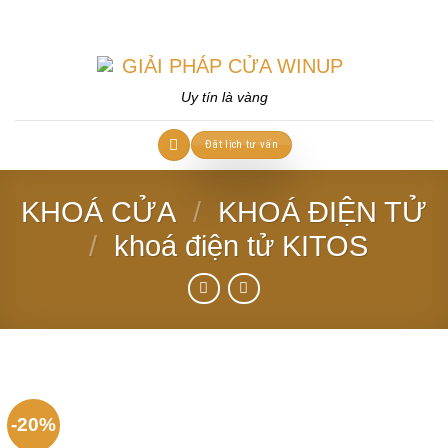
Skip
to
content
Uy tín là vàng
Đặt lịch tư vấn
KHOÁ CỬA
/
KHOÁ ĐIỆN TỬ
/
khoá điện tử KITOS
-20%