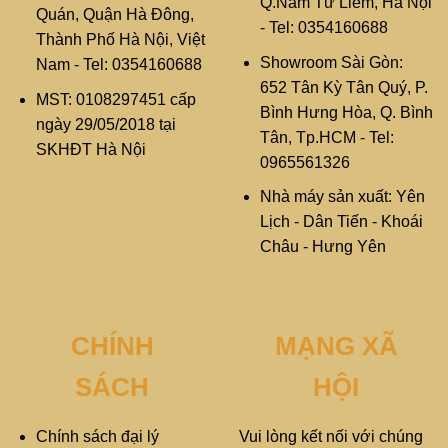
Q.Nam Từ Liêm, Hà Nội
Quán, Quận Hà Đông,
- Tel: 0354160688
Thành Phố Hà Nội, Việt
Showroom Sài Gòn:
Nam - Tel: 0354160688
652 Tân Kỳ Tân Quý, P.
MST: 0108297451 cấp
Bình Hưng Hòa, Q. Bình
ngày 29/05/2018 tại
Tân, Tp.HCM - Tel:
SKHĐT Hà Nội
0965561326
Nhà máy sản xuất: Yên
Lịch - Dân Tiến - Khoái
Châu - Hưng Yên
CHÍNH
MẠNG XÃ
SÁCH
HỘI
Chính sách đại lý
Vui lòng kết nối với chúng