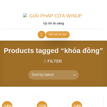
Skip
to
content
Uy tín là vàng
Đặt lịch tư vấn
Products tagged “khóa đồng”
FILTER
-14%
-11%
-14%