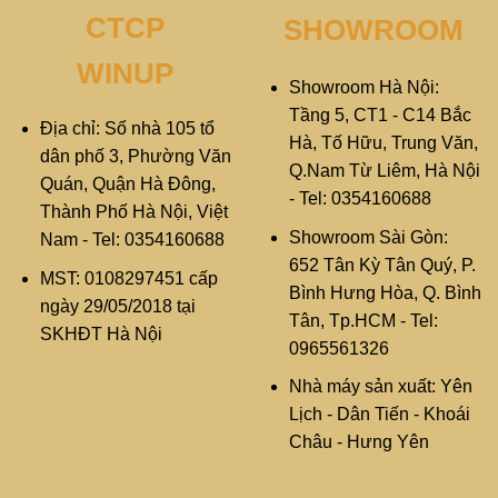
CTCP
SHOWROOM
WINUP
Showroom Hà Nội:
Tầng 5, CT1 - C14 Bắc
Địa chỉ: Số nhà 105 tổ
Hà, Tố Hữu, Trung Văn,
dân phố 3, Phường Văn
Q.Nam Từ Liêm, Hà Nội
Quán, Quận Hà Đông,
- Tel: 0354160688
Thành Phố Hà Nội, Việt
Showroom Sài Gòn:
Nam - Tel: 0354160688
652 Tân Kỳ Tân Quý, P.
MST: 0108297451 cấp
Bình Hưng Hòa, Q. Bình
ngày 29/05/2018 tại
Tân, Tp.HCM - Tel:
SKHĐT Hà Nội
0965561326
Nhà máy sản xuất: Yên
Lịch - Dân Tiến - Khoái
Châu - Hưng Yên