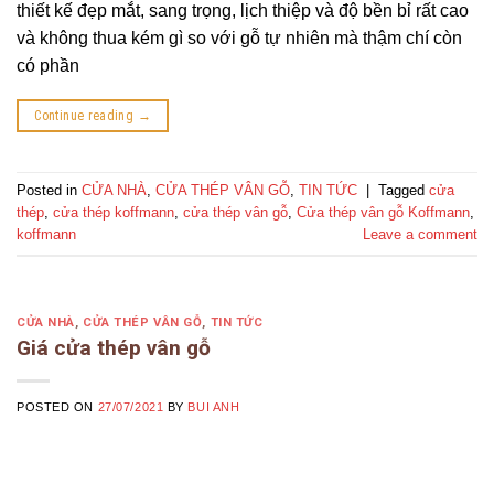
thiết kế đẹp mắt, sang trọng, lịch thiệp và độ bền bỉ rất cao
và không thua kém gì so với gỗ tự nhiên mà thậm chí còn
có phần
Continue reading
→
Posted in
CỬA NHÀ
,
CỬA THÉP VÂN GỖ
,
TIN TỨC
|
Tagged
cửa
thép
,
cửa thép koffmann
,
cửa thép vân gỗ
,
Cửa thép vân gỗ Koffmann
,
koffmann
Leave a comment
CỬA NHÀ
,
CỬA THÉP VÂN GỖ
,
TIN TỨC
Giá cửa thép vân gỗ
POSTED ON
27/07/2021
BY
BUI ANH