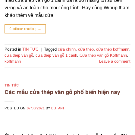
mẫu cửa thép vân gỗ 1 cánh đã ra đời mang tới sự bền
vững và an toàn cho mọi công trình. Hãy cùng Winup tham
khảo thêm về mẫu cửa
Continue reading
→
Posted in
TIN TỨC
|
Tagged
cửa chính
,
cửa thép
,
cửa thép koffmann
,
cửa thép vân gỗ
,
cửa thép vân gỗ 1 cánh
,
Cửa thép vân gỗ Koffmann
,
koffmann
Leave a comment
TIN TỨC
Các mẫu cửa thép vân gỗ phổ biến hiện nay
POSTED ON
07/08/2021
BY
BUI ANH