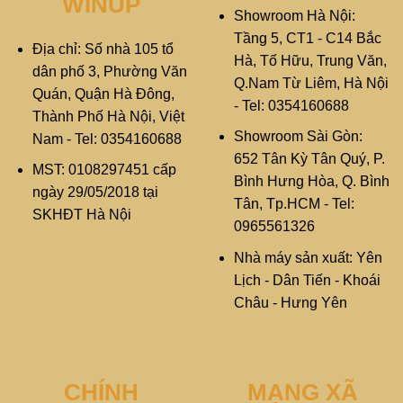
WINUP
Showroom Hà Nội:
Tầng 5, CT1 - C14 Bắc
Địa chỉ: Số nhà 105 tổ
Hà, Tố Hữu, Trung Văn,
dân phố 3, Phường Văn
Q.Nam Từ Liêm, Hà Nội
Quán, Quận Hà Đông,
- Tel: 0354160688
Thành Phố Hà Nội, Việt
Showroom Sài Gòn:
Nam - Tel: 0354160688
652 Tân Kỳ Tân Quý, P.
MST: 0108297451 cấp
Bình Hưng Hòa, Q. Bình
ngày 29/05/2018 tại
Tân, Tp.HCM - Tel:
SKHĐT Hà Nội
0965561326
Nhà máy sản xuất: Yên
Lịch - Dân Tiến - Khoái
Châu - Hưng Yên
CHÍNH
MẠNG XÃ