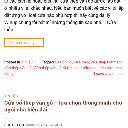
Ở các căn hộ hoặc biệt thự cửa thép vân gỗ được lắp đặt
ở nhiều vị trí khác nhau. Nếu bạn muốn biết về các vị trí lắp
đặt ứng với loại cửa nào phù hợp thì hãy cùng đại lý
Winup chúng tôi bật mí những thông tin sau nhé. I. Cửa
thép
Continue reading
→
Posted in
TIN TỨC
|
Tagged
cửa chính
,
cửa thép
,
cửa thép koffmann
,
cửa thép vân gỗ
,
Cửa thép vân gỗ Koffmann
,
koffmann
,
mẫu cửa thép
vân gỗ
Leave a comment
TIN TỨC
Cửa sổ thép vân gỗ – lựa chọn thông minh cho
ngôi nhà hiện đại
POSTED ON
06/08/2021
BY
BUI ANH