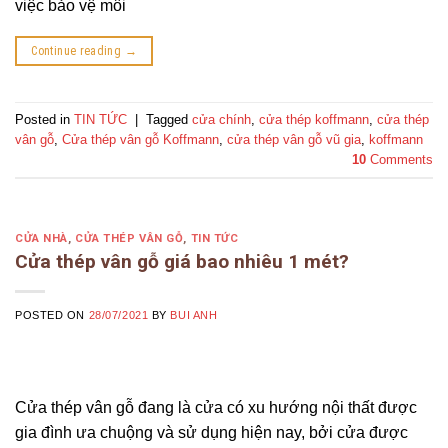
việc bảo vệ môi
Continue reading
→
Posted in
TIN TỨC
|
Tagged
cửa chính
,
cửa thép koffmann
,
cửa thép
vân gỗ
,
Cửa thép vân gỗ Koffmann
,
cửa thép vân gỗ vũ gia
,
koffmann
10
Comments
CỬA NHÀ
,
CỬA THÉP VÂN GỖ
,
TIN TỨC
Cửa thép vân gỗ giá bao nhiêu 1 mét?
POSTED ON
28/07/2021
BY
BUI ANH
Cửa thép vân gỗ đang là cửa có xu hướng nội thất được
gia đình ưa chuộng và sử dụng hiện nay, bởi cửa được