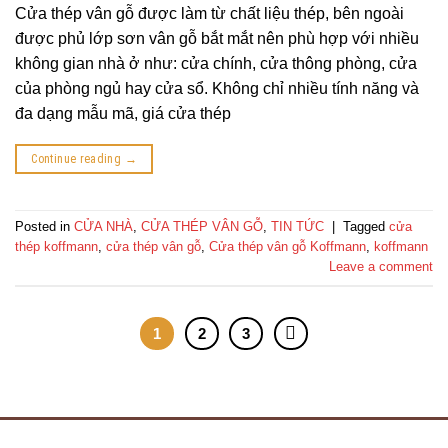
Cửa thép vân gỗ được làm từ chất liệu thép, bên ngoài
được phủ lớp sơn vân gỗ bắt mắt nên phù hợp với nhiều
không gian nhà ở như: cửa chính, cửa thông phòng, cửa
của phòng ngủ hay cửa sổ. Không chỉ nhiều tính năng và
đa dạng mẫu mã, giá cửa thép
Continue reading
→
Posted in
CỬA NHÀ
,
CỬA THÉP VÂN GỖ
,
TIN TỨC
|
Tagged
cửa
thép koffmann
,
cửa thép vân gỗ
,
Cửa thép vân gỗ Koffmann
,
koffmann
Leave a comment
1
2
3