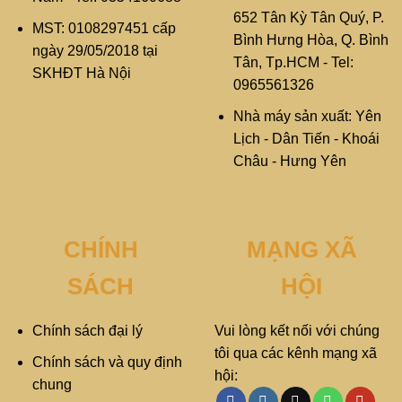
652 Tân Kỳ Tân Quý, P.
MST: 0108297451 cấp
Bình Hưng Hòa, Q. Bình
ngày 29/05/2018 tại
Tân, Tp.HCM - Tel:
SKHĐT Hà Nội
0965561326
Nhà máy sản xuất: Yên
Lịch - Dân Tiến - Khoái
Châu - Hưng Yên
CHÍNH
MẠNG XÃ
SÁCH
HỘI
Chính sách đại lý
Vui lòng kết nối với chúng
tôi qua các kênh mạng xã
Chính sách và quy định
hội:
chung