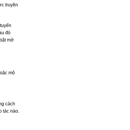
ợc truyền
 tuyến
sau đó
 bật mở
 hoặc mộ
ảng cách
o tác nào.