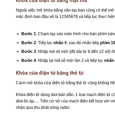
Khóa cửa điện tử bằng mật mã
Ngoài việc mở khóa bằng vân tay bạn cũng có thể mở 
mặc định ban đầu sẽ là 12345678 và tiếp tục thực hi
Bước 1
: Chạm tay vào màn hình cho bán phím sán
Bước 2
: Tiếp tục
nhấn #
, sau đó nhấn tiếp
phím 1
Bước 3
: Nhập mã số mới (độ dài từ 6 đến 12 số) r
Bước 4
: Nhập lại mã số mới lần 2 và tiếp tục
nhấn
Khóa cửa điện tử bằng thẻ từ
Cách mở khóa cửa điện tử bằng thẻ từ cũng không hề 
Khóa điện tử dùng diot bán dẫn, 1 loại mạch điện tử có
diot ổn áp,… Trên cơ sở của mạch điện kết hợp với m
nhận qua thu phát sóng radio.