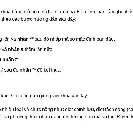
khóa bằng mật mã mà bạn tự đặt ra. Đầu tiên, bạn cần ghi nhớ
ện theo các bước hướng dẫn sau đây:
g lên và
nhấn **
sau đó nhập mã số mặc định ban đầu.
9
và
nhấn #
thêm lần nữa.
ồi
nhấn #
 #
sau đó
nhấn **
để kết thúc.
khó. Có cũng gần giống với khóa vân tay.
 nhiều loại và chức năng như: diot chỉnh lưu, diot tách sóng (ca
ột số phương thức nhận dạng đối tượng qua mã số thẻ. Được t