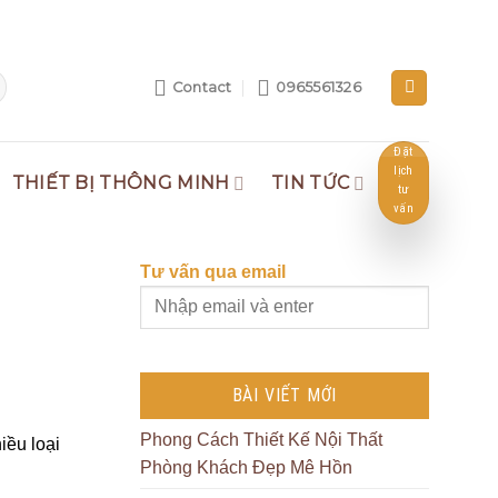
Contact
0965561326
Đặt
lịch
THIẾT BỊ THÔNG MINH
TIN TỨC
tư
vấn
Tư vấn qua email
BÀI VIẾT MỚI
Phong Cách Thiết Kế Nội Thất
iều loại
Phòng Khách Đẹp Mê Hồn