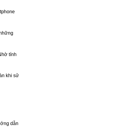
rtphone
 những
Nhờ tính
àn khi sử
hướng dẫn