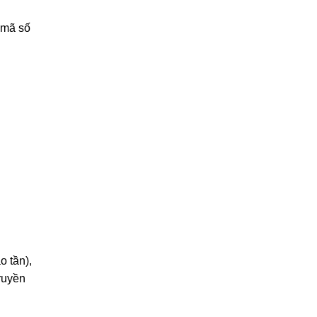
 mã số
o tần),
ruyền