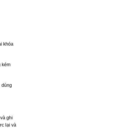
ại khóa
g kém
; dùng
 và ghi
c lại và