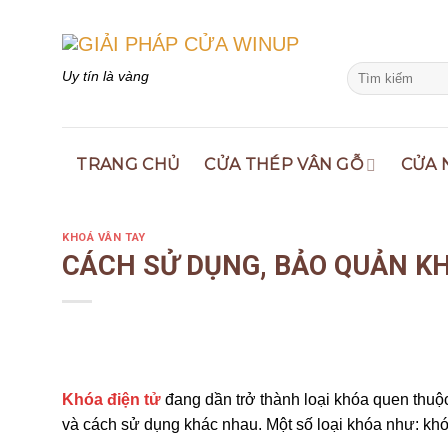
Skip
to
content
Search
Uy tín là vàng
for:
TRANG CHỦ
CỬA THÉP VÂN GỖ
CỬA 
KHOÁ VÂN TAY
CÁCH SỬ DỤNG, BẢO QUẢN KH
Khóa điện tử
đang dần trở thành loại khóa quen thuộc
và cách sử dụng khác nhau. Một số loại khóa như: kh