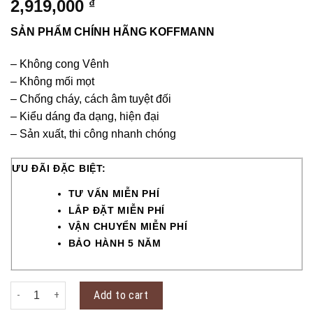
2,919,000
₫
SẢN PHẨM CHÍNH HÃNG KOFFMANN
– Không cong Vênh
– Không mối mọt
– Chống cháy, cách âm tuyệt đối
– Kiểu dáng đa dạng, hiện đại
– Sản xuất, thi công nhanh chóng
ƯU ĐÃI ĐẶC BIỆT:
TƯ VẤN MIỄN PHÍ
LẮP ĐẶT MIỄN PHÍ
VẬN CHUYỂN MIỄN PHÍ
BẢO HÀNH 5 NĂM
Cửa thép vân gỗ KG-42.04.04-3NC quantity
Add to cart