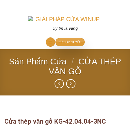
Skip
to
content
Uy tín là vàng
Đặt lịch tư vấn
Sản Phẩm Cửa
/
CỬA THÉP
VÂN GỖ
Cửa thép vân gỗ KG-42.04.04-3NC