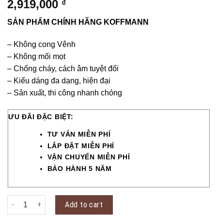
2,919,000
₫
SẢN PHẨM CHÍNH HÃNG KOFFMANN
– Không cong Vênh
– Không mối mọt
– Chống cháy, cách âm tuyệt đối
– Kiểu dáng đa dạng, hiện đại
– Sản xuất, thi công nhanh chóng
ƯU ĐÃI ĐẶC BIỆT:
TƯ VẤN MIỄN PHÍ
LẮP ĐẶT MIỄN PHÍ
VẬN CHUYỂN MIỄN PHÍ
BẢO HÀNH 5 NĂM
Cửa thép vân gỗ KG-42.CS2 quantity
Add to cart