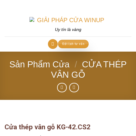
Skip
to
content
Uy tín là vàng
Đặt lịch tư vấn
Sản Phẩm Cửa
/
CỬA THÉP
VÂN GỖ
Cửa thép vân gỗ KG-42.CS2