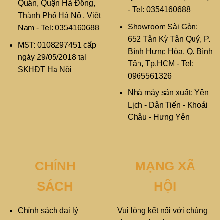
Quán, Quận Hà Đông,
- Tel: 0354160688
Thành Phố Hà Nội, Việt
Showroom Sài Gòn:
Nam - Tel: 0354160688
652 Tân Kỳ Tân Quý, P.
MST: 0108297451 cấp
Bình Hưng Hòa, Q. Bình
ngày 29/05/2018 tại
Tân, Tp.HCM - Tel:
SKHĐT Hà Nội
0965561326
Nhà máy sản xuất: Yên
Lịch - Dân Tiến - Khoái
Châu - Hưng Yên
CHÍNH
MẠNG XÃ
SÁCH
HỘI
Chính sách đại lý
Vui lòng kết nối với chúng