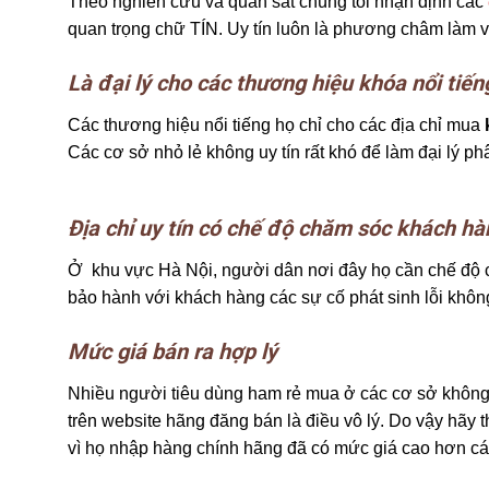
Theo nghiên cứu và quan sát chúng tôi nhận định các
quan trọng chữ TÍN. Uy tín luôn là phương châm làm v
Là đại lý cho các thương hiệu khóa nổi tiếng
Các thương hiệu nổi tiếng họ chỉ cho các địa chỉ mua
Các cơ sở nhỏ lẻ không uy tín rất khó để làm đại lý 
Địa chỉ uy tín có chế độ chăm sóc khách hà
Ở khu vực Hà Nội, người dân nơi đây họ cần chế độ ch
bảo hành với khách hàng các sự cố phát sinh lỗi khô
Mức giá bán ra hợp lý
Nhiều người tiêu dùng ham rẻ mua ở các cơ sở không uy
trên website hãng đăng bán là điều vô lý. Do vậy hãy th
vì họ nhập hàng chính hãng đã có mức giá cao hơn cá