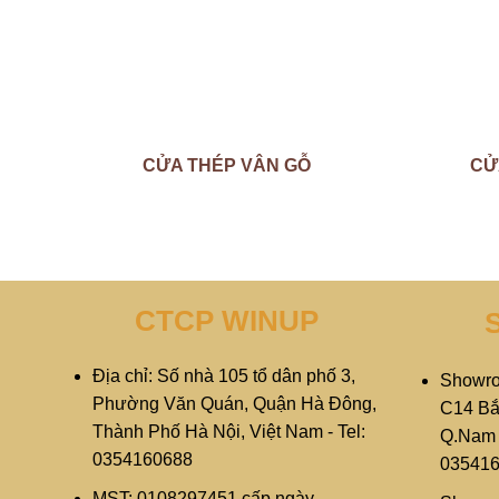
CỬA THÉP VÂN GỖ
CỬ
CTCP WINUP
Địa chỉ: Số nhà 105 tổ dân phố 3,
Showro
Phường Văn Quán, Quận Hà Đông,
C14 Bắ
Thành Phố Hà Nội, Việt Nam - Tel:
Q.Nam T
0354160688
03541
MST: 0108297451 cấp ngày