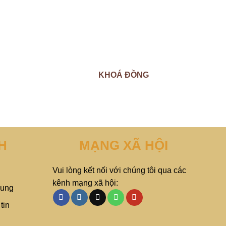
KHOÁ ĐỒNG
H
MẠNG XÃ HỘI
Vui lòng kết nối với chúng tôi qua các
kênh mạng xã hội:
hung
tin