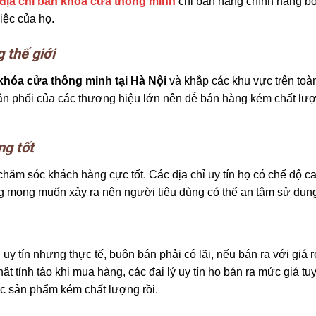
địa chỉ bán khóa cửa thông minh
chỉ bán hàng chính hãng bở
iệc của họ.
 thế giới
khóa cửa thông minh tại Hà Nội
và khắp các khu vực trên toà
phân phối của các thương hiệu lớn nên dễ bán hàng kém chất lư
ng tốt
ăm sóc khách hàng cực tốt. Các địa chỉ uy tín họ có chế độ c
ng mong muốn xảy ra nên người tiêu dùng có thể an tâm sử dụn
 tín nhưng thực tế, buôn bán phải có lãi, nếu bán ra với giá 
ật tỉnh táo khi mua hàng, các đại lý uy tín họ bán ra mức giá t
c sản phẩm kém chất lượng rồi.