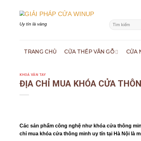
Skip
to
content
Search
Uy tín là vàng
for:
TRANG CHỦ
CỬA THÉP VÂN GỖ
CỬA 
KHOÁ VÂN TAY
ĐỊA CHỈ MUA KHÓA CỬA THÔNG
Các sản phẩm công nghệ như khóa cửa thông minh 
chỉ mua khóa cửa thông minh uy tín tại Hà Nội là