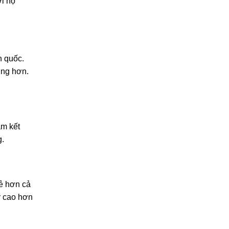
i họ
n quốc.
ợng hơn.
am kết
g.
rẻ hơn cả
uy cao hơn