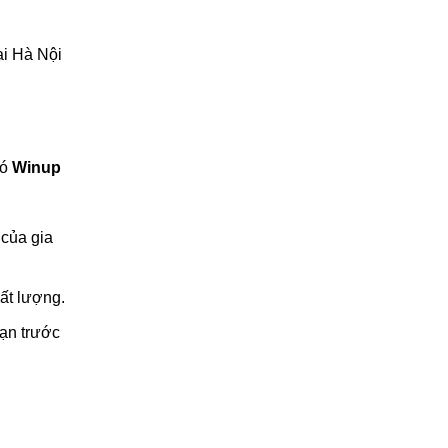
ại Hà Nội
đó
Winup
 của gia
ất lượng.
bạn trước