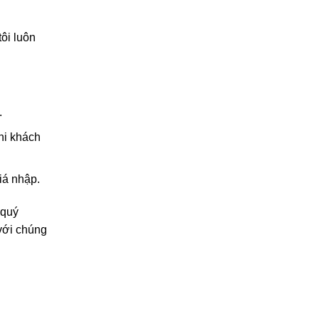
ôi luôn
.
hi khách
iá nhập.
 quý
với chúng