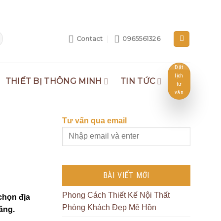
Contact
0965561326
Đặt
lịch
THIẾT BỊ THÔNG MINH
TIN TỨC
tư
vấn
Tư vấn qua email
BÀI VIẾT MỚI
Phong Cách Thiết Kế Nội Thất
chọn địa
Phòng Khách Đẹp Mê Hồn
ãng.