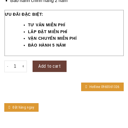
Bảo hành chính hãng 2 năm
ƯU ĐÃI ĐẶC BIỆT:
TƯ VẤN MIỄN PHÍ
LẮP ĐẶT MIỄN PHÍ
VẬN CHUYỂN MIỄN PHÍ
BẢO HÀNH 5 NĂM
Kaadas K7 (Push/Pull) quantity
Add to cart
Hotline 0965561326
Đặt hàng ngay