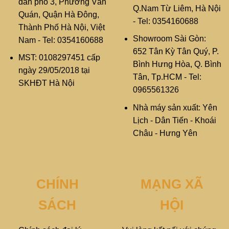
dân phố 3, Phường Văn
Q.Nam Từ Liêm, Hà Nội
Quán, Quận Hà Đông,
- Tel: 0354160688
Thành Phố Hà Nội, Việt
Showroom Sài Gòn:
Nam - Tel: 0354160688
652 Tân Kỳ Tân Quý, P.
MST: 0108297451 cấp
Bình Hưng Hòa, Q. Bình
ngày 29/05/2018 tại
Tân, Tp.HCM - Tel:
SKHĐT Hà Nội
0965561326
Nhà máy sản xuất: Yên
Lịch - Dân Tiến - Khoái
Châu - Hưng Yên
CHÍNH
MẠNG XÃ
SÁCH
HỘI