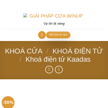
Skip
to
content
Uy tín là vàng
Đặt lịch tư vấn
KHOÁ CỬA
/
KHOÁ ĐIỆN TỬ
/
Khoá điện tử Kaadas
-30%