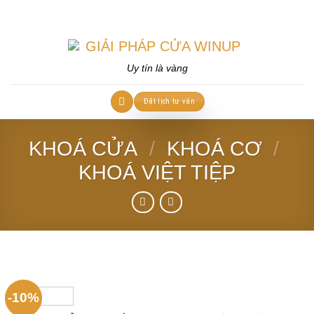
Skip
to
content
Uy tín là vàng
Đặt lịch tư vấn
KHOÁ CỬA
/
KHOÁ CƠ
/
KHOÁ VIỆT TIỆP
-10%