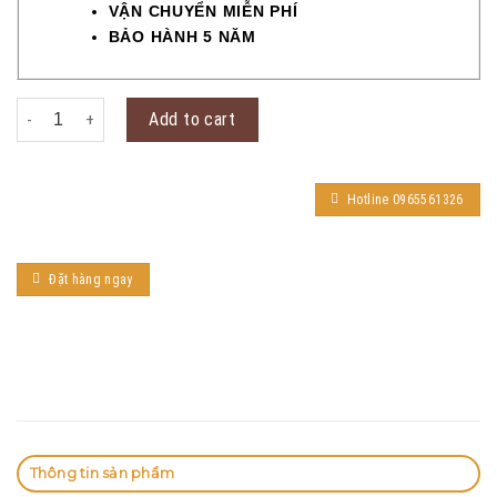
VẬN CHUYỂN MIỄN PHÍ
BẢO HÀNH 5 NĂM
KHÓA CỬA ĐI ĐỒNG THAU VIỆT TIỆP 04197 quantity
Add to cart
Hotline 0965561326
Đặt hàng ngay
Thông tin sản phẩm