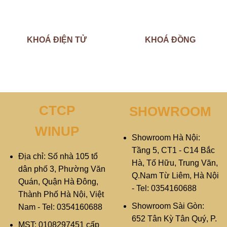
KHOÁ ĐIỆN TỬ
KHOÁ ĐỒNG
CTCP
SHOWROOM
WINUP
Showroom Hà Nội:
Tầng 5, CT1 - C14 Bắc
Địa chỉ: Số nhà 105 tổ
Hà, Tố Hữu, Trung Văn,
dân phố 3, Phường Văn
Q.Nam Từ Liêm, Hà Nội
Quán, Quận Hà Đông,
- Tel: 0354160688
Thành Phố Hà Nội, Việt
Showroom Sài Gòn:
Nam - Tel: 0354160688
652 Tân Kỳ Tân Quý, P.
MST: 0108297451 cấp