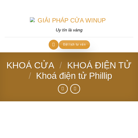
Skip
to
content
Uy tín là vàng
Đặt lịch tư vấn
KHOÁ CỬA
/
KHOÁ ĐIỆN TỬ
/
Khoá điện tử Phillip