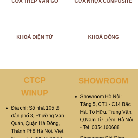
CỬA THÉP VÂN GỖ
CỬA NHỰA COMPOSITE
KHOÁ ĐIỆN TỬ
KHOÁ ĐỒNG
CTCP
SHOWROOM
WINUP
Showroom Hà Nội:
Tầng 5, CT1 - C14 Bắc
Địa chỉ: Số nhà 105 tổ
Hà, Tố Hữu, Trung Văn,
dân phố 3, Phường Văn
Q.Nam Từ Liêm, Hà Nội
Quán, Quận Hà Đông,
- Tel: 0354160688
Thành Phố Hà Nội, Việt