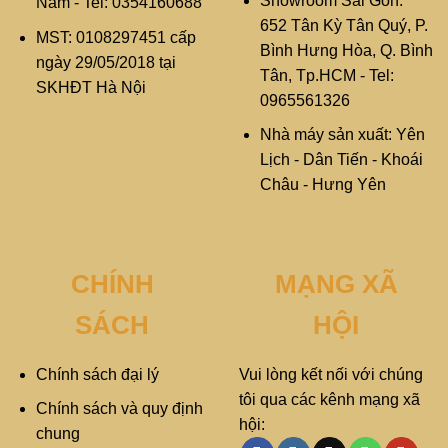
Showroom Sài Gòn:
Nam - Tel: 0354160688
652 Tân Kỳ Tân Quý, P.
MST: 0108297451 cấp
Bình Hưng Hòa, Q. Bình
ngày 29/05/2018 tại
Tân, Tp.HCM - Tel:
SKHĐT Hà Nội
0965561326
Nhà máy sản xuất: Yên
Lịch - Dân Tiến - Khoái
Châu - Hưng Yên
CHÍNH
MẠNG XÃ
SÁCH
HỘI
Chính sách đại lý
Vui lòng kết nối với chúng
tôi qua các kênh mạng xã
Chính sách và quy định
hội:
chung