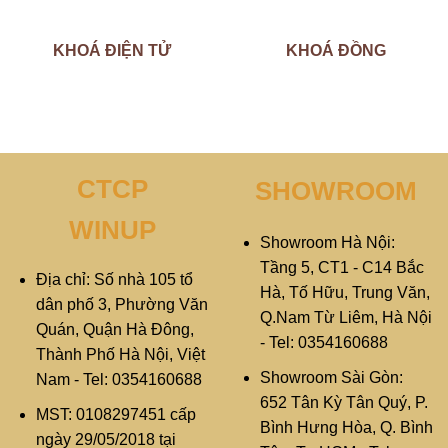
KHOÁ ĐIỆN TỬ
KHOÁ ĐỒNG
CTCP
SHOWROOM
WINUP
Showroom Hà Nội:
Tầng 5, CT1 - C14 Bắc
Địa chỉ: Số nhà 105 tổ
Hà, Tố Hữu, Trung Văn,
dân phố 3, Phường Văn
Q.Nam Từ Liêm, Hà Nội
Quán, Quận Hà Đông,
- Tel: 0354160688
Thành Phố Hà Nội, Việt
Showroom Sài Gòn:
Nam - Tel: 0354160688
652 Tân Kỳ Tân Quý, P.
MST: 0108297451 cấp
Bình Hưng Hòa, Q. Bình
ngày 29/05/2018 tại