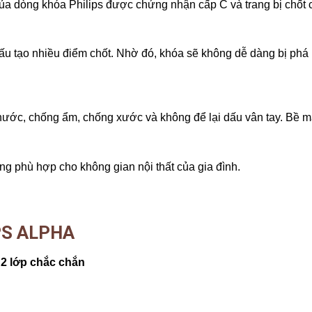
i của dòng khóa Philips được chứng nhận cấp C và trang bị chốt
cấu tạo nhiều điểm chốt. Nhờ đó, khóa sẽ không dễ dàng bị p
nước, chống ẩm, chống xước và không để lại dấu vân tay. Bề m
g phù hợp cho không gian nội thất của gia đình.
PS ALPHA
 2 lớp chắc chắn