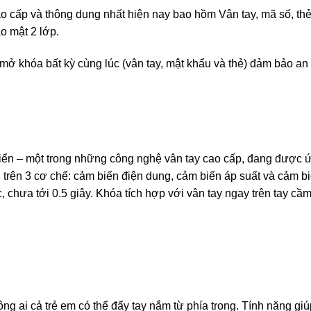
 cấp và thông dụng nhất hiện nay bao hồm Vân tay, mã số, thẻ t
o mật 2 lớp.
ở khóa bất kỳ cùng lúc (vân tay, mật khẩu và thẻ) đảm bảo an 
ển – một trong những công nghệ vân tay cao cấp, đang được ứ
rên 3 cơ chế: cảm biến điện dung, cảm biến áp suất và cảm biế
, chưa tới 0.5 giây. Khóa tích hợp với vân tay ngay trên tay cầ
g ai cả trẻ em có thể đẩy tay nắm từ phía trong. Tính năng giú