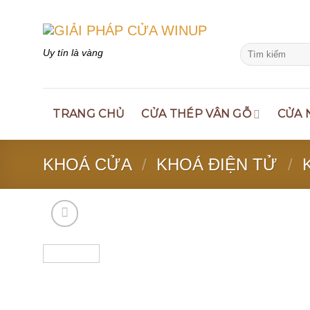
Skip
to
content
Search
Uy tín là vàng
for:
TRANG CHỦ
CỬA THÉP VÂN GỖ
CỬA 
KHOÁ CỬA
/
KHOÁ ĐIỆN TỬ
/
K