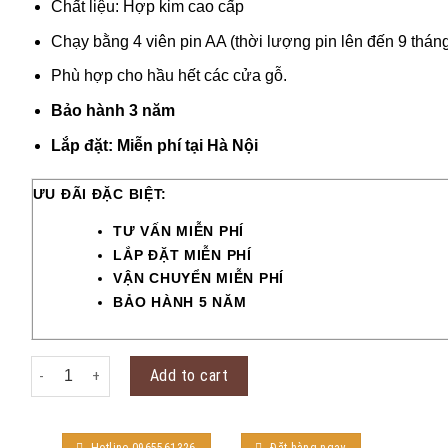
Chất liệu: Hợp kim cao cấp
Chạy bằng 4 viên pin AA (thời lượng pin lên đến 9 thán
Phù hợp cho hầu hết các cửa gỗ.
Bảo hành 3 năm
Lắp đặt: Miễn phí tại Hà Nội
ƯU ĐÃI ĐẶC BIỆT:
TƯ VẤN MIỄN PHÍ
LẮP ĐẶT MIỄN PHÍ
VẬN CHUYỂN MIỄN PHÍ
BẢO HÀNH 5 NĂM
Philips Alpha quantity
Add to cart