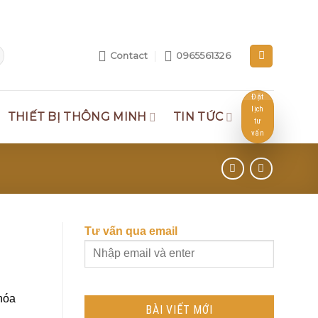
Contact
0965561326
Đặt
lịch
THIẾT BỊ THÔNG MINH
TIN TỨC
tư
vấn
Tư vấn qua email
khóa
BÀI VIẾT MỚI