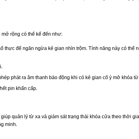
àn mở rộng có thể kể đến như:
ố thực để ngăn ngừa kẻ gian nhìn trộm. Tính năng này có thể 
i.
ép phát ra âm thanh báo động khi có kẻ gian cố ý mở khóa từ bê
hết pin khẩn cấp.
giúp quản lý từ xa và giám sát trạng thái khóa cửa theo thời gi
ng minh.