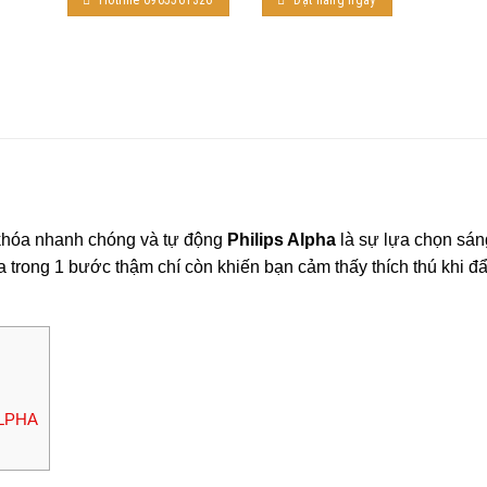
Hotline 0965561326
Đặt hàng ngay
 khóa nhanh chóng và tự động
Philips Alpha
là sự lựa chọn sáng
a trong 1 bước thậm chí còn khiến bạn cảm thấy thích thú khi 
ALPHA