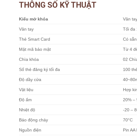
THÔNG SỐ KỸ THUẬT
Kiểu mở khóa
Vân tay
Vân tay
Tối đa 
Thẻ Smart Card
Có sẵn
Mật mã bảo mật
Từ 4 đ
Chìa khóa
02 Chì
Số thẻ đăng ký tối đa
100 th
Độ dầy cửa
40~80
Vật liệu
Hợp kim
Độ ẩm
20% –
Nhiệt độ
-20 – 
Báo động cháy
70°C
Nguồn điện
Pin AA 