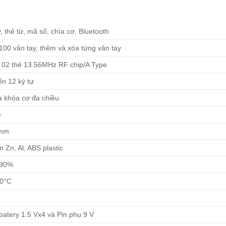
, thẻ từ, mã số, chìa cơ, Bluetooth
100 vân tay, thêm và xóa từng vân tay
 02 thẻ 13.56MHz RF chip/A Type
ến 12 ký tự
a khóa cơ đa chiều
ẻ
mm
 Zn, Al, ABS plastic
 90%
80°C
batery 1.5 Vx4 và Pin phụ 9 V