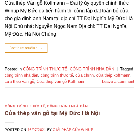
Cửa thép Vân gỗ Koffmann – Đại lý ủy quyền chính thức
Winup Mỹ Đức đã tiến hành thi công lắp đặt toàn bộ cửa
cho gia đình anh Nam tại địa chỉ TT Đại Nghĩa Mỹ Đức Hà
Nội Chủ nhà: Nguyễn Ngọc Nam Địa chỉ: TT Đại Nghĩa,
Mỹ Đức, Hà Nội Chủng
Continue reading
→
Posted in
CÔNG TRÌNH THỰC TẾ
,
CÔNG TRÌNH NHÀ DÂN
|
Tagged
công trình nhà dân
,
công trình thực tế
,
cửa chính
,
cửa thép koffmann
,
cửa thép vân gỗ
,
Cửa thép vân gỗ Koffmann
Leave a comment
CÔNG TRÌNH THỰC TẾ
,
CÔNG TRÌNH NHÀ DÂN
Cửa thép vân gỗ tại Mỹ Đức Hà Nội
POSTED ON
16/07/2021
BY
GIẢI PHÁP CỬA WINUP