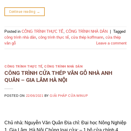
Continue reading
→
Posted in
CÔNG TRÌNH THỰC TẾ
,
CÔNG TRÌNH NHÀ DÂN
|
Tagged
công trình nhà dân
,
công trình thực tế
,
cửa thép koffmann
,
cửa thép
vân gỗ
Leave a comment
CÔNG TRÌNH THỰC TẾ
,
CÔNG TRÌNH NHÀ DÂN
CÔNG TRÌNH CỬA THÉP VÂN GỖ NHÀ ANH
QUÂN – GIA LÂM HÀ NỘI
POSTED ON
22/06/2021
BY
GIẢI PHÁP CỬA WINUP
Chủ nhà: Nguyễn Văn Quân Địa chỉ: Đại học Nông Nghiệp
1, Gia Lâm, Hà Nội Chủng loại cửa: – 1 bộ cửa chính 4