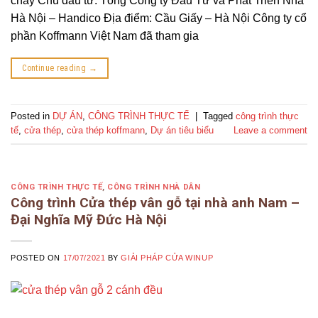
cháy Chủ đầu tư: Tổng Công ty Đầu Tư và Phát Triển Nhà
Hà Nội – Handico Địa điểm: Cầu Giấy – Hà Nội Công ty cổ
phần Koffmann Việt Nam đã tham gia
Continue reading
→
Posted in
DỰ ÁN
,
CÔNG TRÌNH THỰC TẾ
|
Tagged
công trình thực
tế
,
cửa thép
,
cửa thép koffmann
,
Dự án tiêu biểu
Leave a comment
CÔNG TRÌNH THỰC TẾ
,
CÔNG TRÌNH NHÀ DÂN
Công trình Cửa thép vân gỗ tại nhà anh Nam –
Đại Nghĩa Mỹ Đức Hà Nội
POSTED ON
17/07/2021
BY
GIẢI PHÁP CỬA WINUP