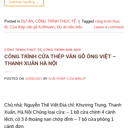
Continue reading
→
Posted in
DỰ ÁN
,
CÔNG TRÌNH THỰC TẾ
|
Tagged
công trình thực
tế
,
Cửa thép vân gỗ Koffmann
,
Dự án tiêu biểu
Leave a comment
CÔNG TRÌNH THỰC TẾ
,
CÔNG TRÌNH NHÀ DÂN
CÔNG TRÌNH CỬA THÉP VÂN GỖ ÔNG VIỆT –
THANH XUÂN HÀ NỘI
POSTED ON
22/06/2021
BY
GIẢI PHÁP CỬA WINUP
Chủ nhà: Nguyễn Thế Việt Địa chỉ: Khương Trung, Thanh
Xuân, Hà Nội Chủng loại cửa: – 1 bộ cửa chính 4 cánh
lệch, có 3 ô thoáng nan chớp đỉnh – 7 bộ cửa phòng 1
cánh đơn