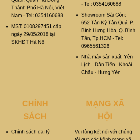
- Tel: 0354160688
Thành Phố Hà Nội, Việt
Showroom Sài Gòn:
Nam - Tel: 0354160688
652 Tân Kỳ Tân Quý, P.
MST: 0108297451 cấp
Bình Hưng Hòa, Q. Bình
ngày 29/05/2018 tại
Tân, Tp.HCM - Tel:
SKHĐT Hà Nội
0965561326
Nhà máy sản xuất: Yên
Lịch - Dân Tiến - Khoái
Châu - Hưng Yên
CHÍNH
MẠNG XÃ
SÁCH
HỘI
Chính sách đại lý
Vui lòng kết nối với chúng
tôi qua các kênh mạng xã