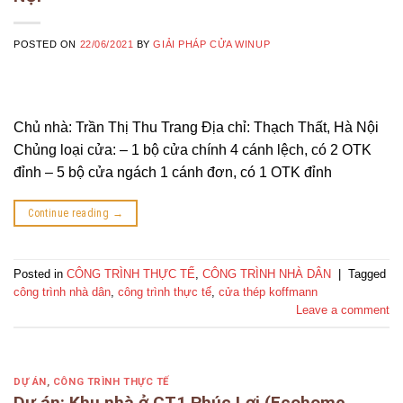
POSTED ON
22/06/2021
BY
GIẢI PHÁP CỬA WINUP
Chủ nhà: Trần Thị Thu Trang Địa chỉ: Thạch Thất, Hà Nội
Chủng loại cửa: – 1 bộ cửa chính 4 cánh lệch, có 2 OTK
đỉnh – 5 bộ cửa ngách 1 cánh đơn, có 1 OTK đỉnh
Continue reading
→
Posted in
CÔNG TRÌNH THỰC TẾ
,
CÔNG TRÌNH NHÀ DÂN
|
Tagged
công trình nhà dân
,
công trình thực tế
,
cửa thép koffmann
Leave a comment
DỰ ÁN
,
CÔNG TRÌNH THỰC TẾ
Dự án: Khu nhà ở CT1 Phúc Lợi (Ecohome