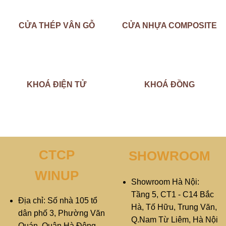
CỬA THÉP VÂN GỖ
CỬA NHỰA COMPOSITE
KHOÁ ĐIỆN TỬ
KHOÁ ĐỒNG
CTCP
SHOWROOM
WINUP
Showroom Hà Nội:
Tầng 5, CT1 - C14 Bắc
Địa chỉ: Số nhà 105 tổ
Hà, Tố Hữu, Trung Văn,
dân phố 3, Phường Văn
Q.Nam Từ Liêm, Hà Nội
Quán, Quận Hà Đông,